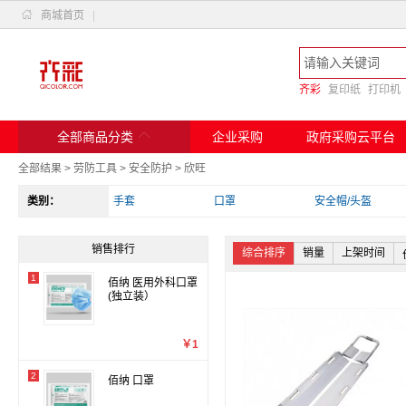

商城首页
|
齐彩
复印纸
打印机

全部商品分类
企业采购
政府采购云平台
全部结果
>
劳防工具
>
安全防护
>
欣旺
类别：
手套
口罩
安全帽/头盔
销售排行
综合排序
销量
上架时间
1
佰纳 医用外科口罩
(独立装）
￥1
2
佰纳 口罩