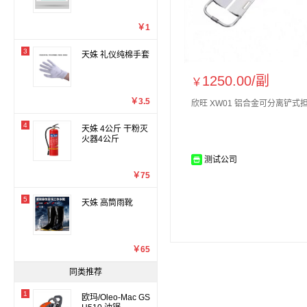
￥1
3
天姝 礼仪纯棉手套
1250.00/
副
￥
￥3.5
欣旺 XW01 铝合金可分离铲式
4
天姝 4公斤 干粉灭
火器4公斤
测试公司
￥75
5
天姝 高筒雨靴
￥65
同类推荐
1
欧玛/Oleo-Mac GS