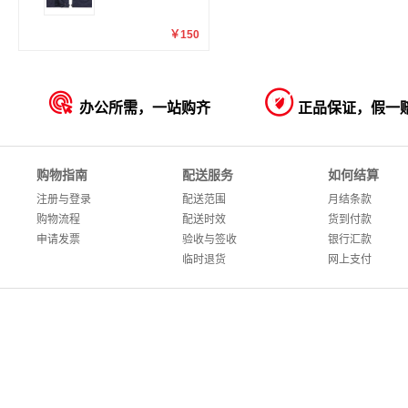
￥150


办公所需，一站购齐
正品保证，假一
购物指南
配送服务
如何结算
注册与登录
配送范围
月结条款
购物流程
配送时效
货到付款
申请发票
验收与签收
银行汇款
临时退货
网上支付