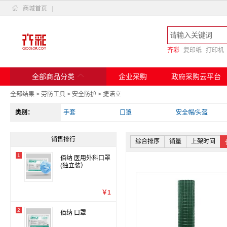

商城首页
|
齐彩
复印纸
打印机

全部商品分类
企业采购
政府采购云平台
全部结果
>
劳防工具
>
安全防护
>
捷诺立
类别：
手套
口罩
安全帽/头盔
销售排行
综合排序
销量
上架时间
1
佰纳 医用外科口罩
(独立装）
￥1
2
佰纳 口罩