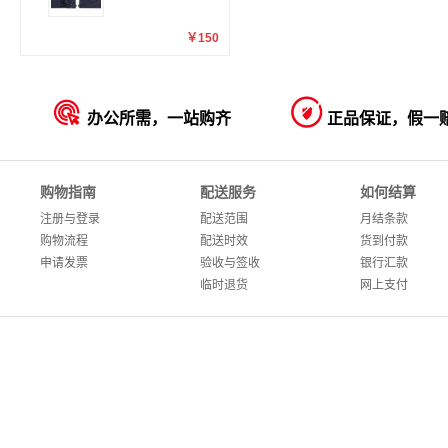
￥150


办公所需，一站购齐
正品保证，假一
购物指南
配送服务
如何结算
注册与登录
配送范围
月结条款
购物流程
配送时效
货到付款
申请发票
验收与签收
银行汇款
临时退货
网上支付