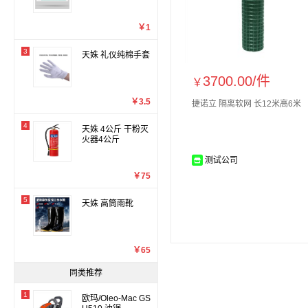
￥1
3
天姝 礼仪纯棉手套
3700.00/
件
￥
￥3.5
捷诺立 隔离软网 长12米高6米
4
天姝 4公斤 干粉灭
火器4公斤
测试公司
￥75
5
天姝 高筒雨靴
￥65
同类推荐
1
欧玛/Oleo-Mac GS