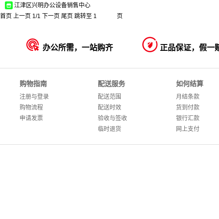
江津区兴明办公设备销售中心
首页
上一页
1
/
1
下一页
尾页
跳转至
页


办公所需，一站购齐
正品保证，假一
购物指南
配送服务
如何结算
注册与登录
配送范围
月结条款
购物流程
配送时效
货到付款
申请发票
验收与签收
银行汇款
临时退货
网上支付