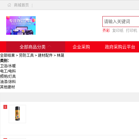

商城首页
|
齐彩
复印纸
打印机

全部商品分类
企业采购
政府采购云平台
全部结果
>
劳防工具
>
建材配件
>
林晟
类别：
卫浴/水暖
电工/电料
照明/灯具
油漆/涂料
其他建材
1