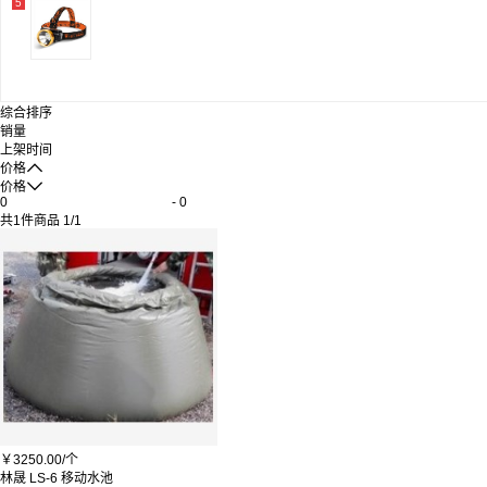
5
综合排序
销量
上架时间

价格

价格
-
共
1
件商品
1
/
1
￥
3250.00/
个
林晟 LS-6 移动水池