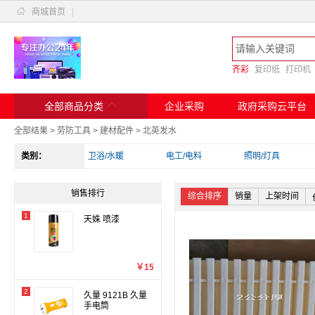

商城首页
|
齐彩
复印纸
打印机

全部商品分类
企业采购
政府采购云平台
全部结果
>
劳防工具
>
建材配件
>
北英发水
类别：
卫浴/水暖
电工/电料
照明/灯具
销售排行
综合排序
销量
上架时间
1
天姝 喷漆
￥15
2
久量 9121B 久量
手电筒