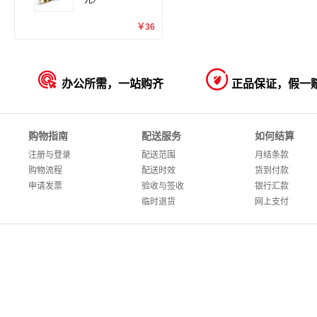
光）
￥36


办公所需，一站购齐
正品保证，假一
购物指南
配送服务
如何结算
注册与登录
配送范围
月结条款
购物流程
配送时效
货到付款
申请发票
验收与签收
银行汇款
临时退货
网上支付