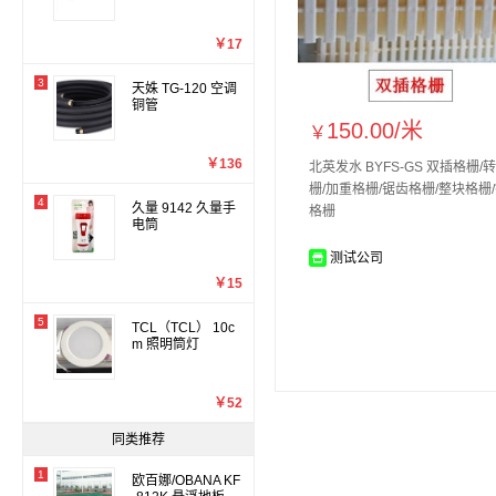
￥17
3
天姝 TG-120 空调
铜管
150.00/
米
￥
￥136
北英发水 BYFS-GS 双插格栅/
栅/加重格栅/锯齿格栅/整块格栅
4
久量 9142 久量手
格栅
电筒
测试公司
￥15
5
TCL（TCL） 10c
m 照明筒灯
￥52
同类推荐
1
欧百娜/OBANA KF