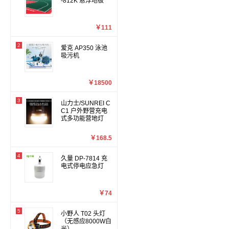
-812K 悬浮地板
￥111
2
爱克 AP350 泳池
吸污机
￥18500
3
山力士/SUNREI C
C1 户外野营充电
式多功能营地灯
￥168.5
4
久量 DP-7814 充
电式停电应急灯
￥74
5
小野人 T02 头灯
（无感应8000W白