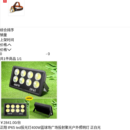
5
综合排序
销量
上架时间

价格

价格
-
共
1
件商品
1
/
1
￥
2841.00/
台
正翔 IP65 led投光灯400W蓝球场广场投射聚光户外照明灯 正白光