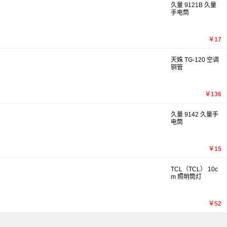
久量 9121B 久量
手电筒
￥17
天姝 TG-120 空调
铜管
￥136
久量 9142 久量手
电筒
￥15
TCL（TCL） 10c
m 照明筒灯
￥52