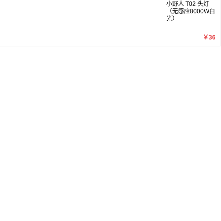
小野人 T02 头灯
（无感应8000W白
光）
￥36