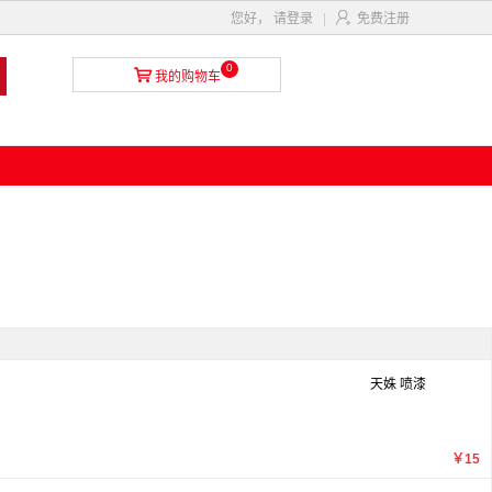

您好，
请登录
|
免费注册
0

我的购物车
天姝 喷漆
￥15