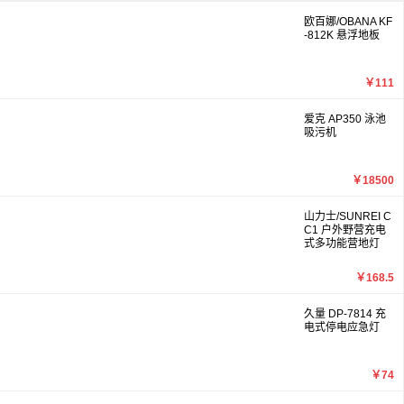
欧百娜/OBANA KF
-812K 悬浮地板
￥111
爱克 AP350 泳池
吸污机
￥18500
山力士/SUNREI C
C1 户外野营充电
式多功能营地灯
￥168.5
久量 DP-7814 充
电式停电应急灯
￥74