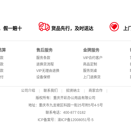


，假一赔十
货品先行，及时送达
上
结算
售后服务
金牌服务
款
服务条款
VIP合约客户
款
退换货流程
商品定制
款
VIP无理由退换
服务到桌
付
设备保修
上门退换货
公司介绍
|
联系我们
|
招贤纳士
|
商家合作
|
版权所有：重庆齐彩办公用品有限公司
地址：重庆市九龙坡区科园一街25号附5号4-5号
联系电话：400-877 0182
ICP备案号：
渝ICP备12008051号-5