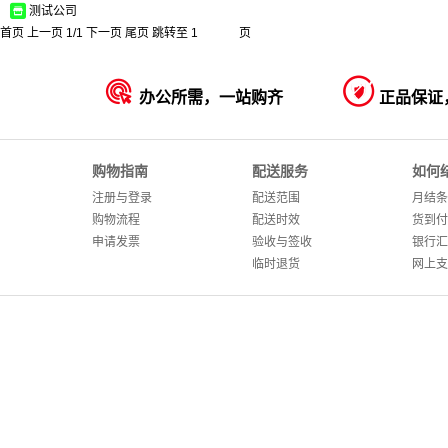
测试公司
首页
上一页
1
/
1
下一页
尾页
跳转至
页


办公所需，一站购齐
正品保证
购物指南
配送服务
如何
注册与登录
配送范围
月结条
购物流程
配送时效
货到付
申请发票
验收与签收
银行汇
临时退货
网上支