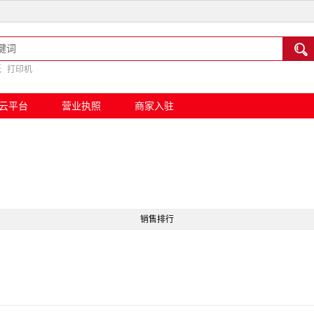

纸
打印机
云平台
营业执照
商家入驻
销售排行