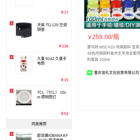
￥17
3
天姝 TG-120 空调
铜管
259.00/
瓶
￥
￥136
蒙玛特 MSCH20 丙烯颜料 宣
48色丙烯颜料美术生专用全套
4
久量 9142 久量手
料套装 100ml
电筒
重庆渝礼文化创意有限公司
￥15
5
TCL（TCL） 10c
m 照明筒灯
￥52
同类推荐
1
欧百娜/OBANA KF