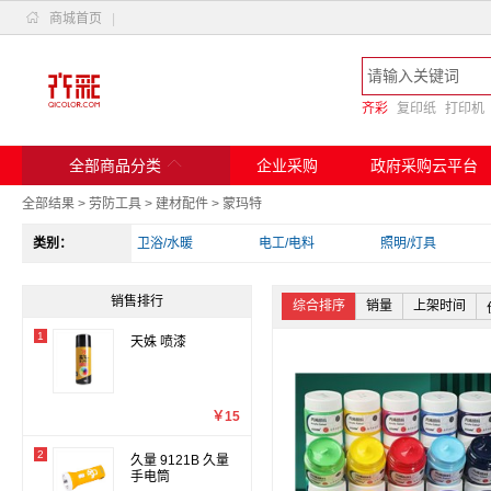

商城首页
|
齐彩
复印纸
打印机

全部商品分类
企业采购
政府采购云平台
全部结果
>
劳防工具
>
建材配件
>
蒙玛特
类别：
卫浴/水暖
电工/电料
照明/灯具
销售排行
综合排序
销量
上架时间
1
天姝 喷漆
￥15
2
久量 9121B 久量
手电筒