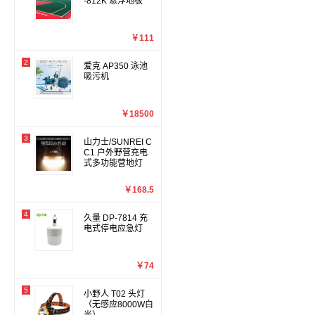
-812K 悬浮地板
￥111
2
爱克 AP350 泳池
吸污机
￥18500
3
山力士/SUNREI C
C1 户外野营充电
式多功能营地灯
￥168.5
4
久量 DP-7814 充
电式停电应急灯
￥74
5
小野人 T02 头灯
（无感应8000W白