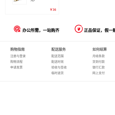
光）
￥36


办公所需，一站购齐
正品保证，假一
购物指南
配送服务
如何结算
注册与登录
配送范围
月结条款
购物流程
配送时效
货到付款
申请发票
验收与签收
银行汇款
临时退货
网上支付