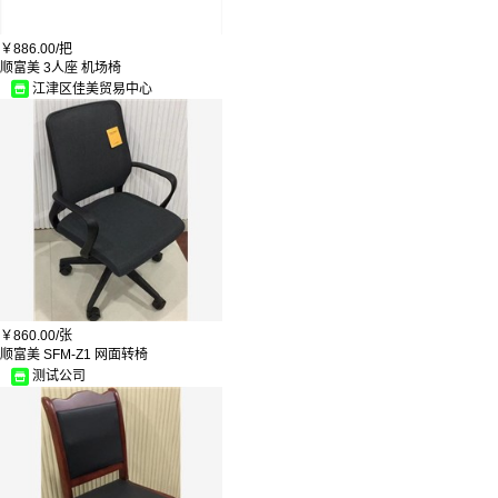
￥
886.00/
把
顺富美 3人座 机场椅
江津区佳美贸易中心
￥
860.00/
张
顺富美 SFM-Z1 网面转椅
测试公司