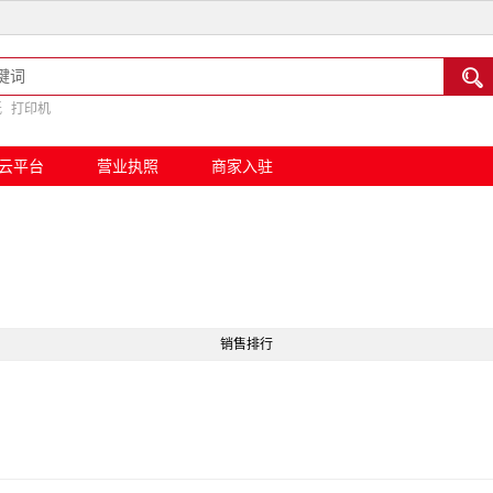

纸
打印机
云平台
营业执照
商家入驻
销售排行