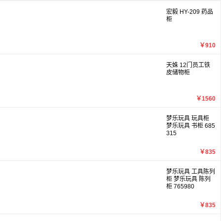
宏毅 HY-209 药品
柜
￥910
天姝 12门员工铁
皮储物柜
￥1560
梦乐玩具 玩具柜
梦乐玩具 书柜 685
315
￥835
梦乐玩具 工具陈列
柜 梦乐玩具 陈列
柜 765980
￥835