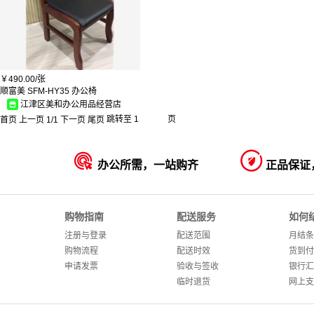
￥
490.00/
张
顺富美 SFM-HY35 办公椅
江津区美和办公用品经营店
首页
上一页
1
/
1
下一页
尾页
跳转至
页


办公所需，一站购齐
正品保证
购物指南
配送服务
如何
注册与登录
配送范围
月结条
购物流程
配送时效
货到付
申请发票
验收与签收
银行汇
临时退货
网上支