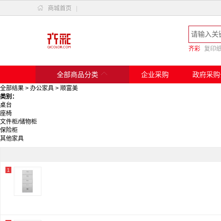

商城首页
|
齐彩
复印

全部商品分类
企业采购
政府采购
全部结果
>
办公家具
>
顺富美
类别：
桌台
座椅
文件柜/储物柜
保险柜
其他家具
1