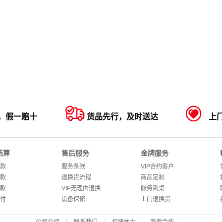


，假一赔十
货品先行，及时送达
上
结算
售后服务
金牌服务
款
服务条款
VIP合约客户
款
退换货流程
商品定制
款
VIP无理由退换
服务到桌
付
设备保修
上门退换货
公司介绍
|
联系我们
|
招贤纳士
|
商家合作
|