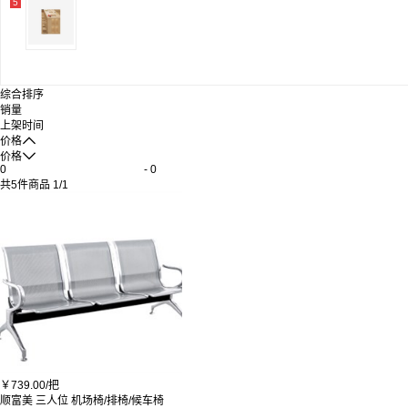
5
综合排序
销量
上架时间

价格

价格
-
共
5
件商品
1
/
1
￥
739.00/
把
顺富美 三人位 机场椅/排椅/候车椅