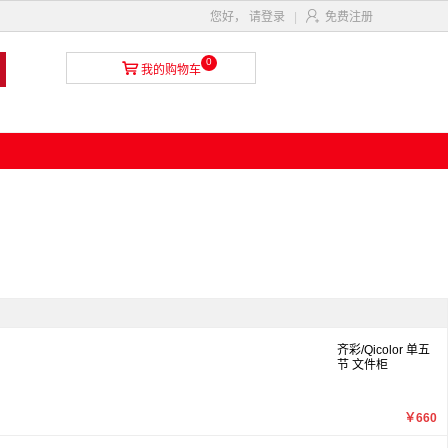

您好，
请登录
|
免费注册
0

我的购物车
齐彩/Qicolor 单五
节 文件柜
￥660