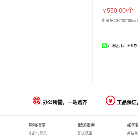
550.00/
个
￥
斯威特 120*30*80
江津区几江正业办


办公所需，一站购齐
正品保证
购物指南
配送服务
如何
注册与登录
配送范围
月结条