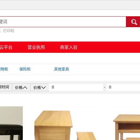

纸
打印机
云平台
营业执照
商家入驻
储物柜
保险柜
其他家具


架时间
-
价格
价格