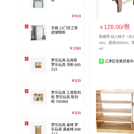
柜
￥910
128.00/
根
2
￥
天姝 12门员工铁
皮储物柜
斯威特 幼儿椅子（长2
mm，座高300mm，
￥1560
m）
3
梦乐玩具 玩具柜
江津区佳美贸易中
梦乐玩具 书柜 685
315
￥835
4
梦乐玩具 工具陈列
柜 梦乐玩具 陈列
柜 765980
￥835
5
梦乐玩具 桌椅 梦
乐玩具 课桌椅 698