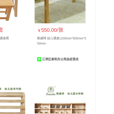
套
550.00/
张
￥
木课桌凳
斯威特 幼儿课桌1200mm*600mm*5
50mm
江津区美和办公用品经营店