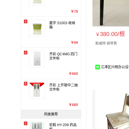
￥78
3
嘉宇 S1003 收纳
箱
380.00/
根
￥
￥66
斯威特 钢琴凳
4
齐彩 QC4MG 四门
文件柜
江津区兴明办公设
￥660
5
齐彩 上开玻中二抽
文件柜
￥680
同类推荐
1
宏毅 HY-209 药品