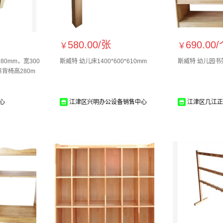
580.00/
张
690.00/
￥
￥
80mm，宽300
斯威特 幼儿床1400*600*610mm
斯威特 幼儿园书架8
靠背椅高280m
心
江津区兴明办公设备销售中心
江津区几江正