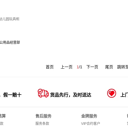
㎝ 幼儿园玩具柜
公用品经营部
首页
上一页
1
/
1
下一页
尾页
跳转


，假一赔十
货品先行，及时送达
上
结算
售后服务
金牌服务
款
服务条款
VIP合约客户