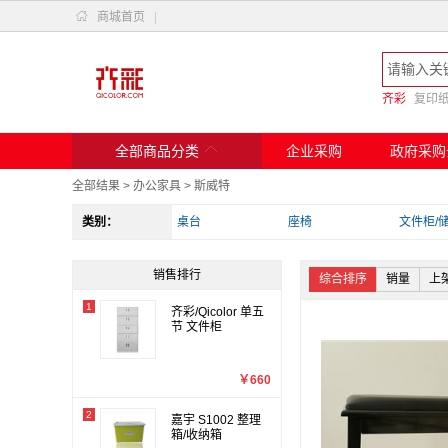

商城首页
|
齐彩
复印

全部商品分类
企业采购
政府采购
全部结果
>
办公家具
>
斯威特
类别：
桌台
座椅
文件柜/
销售排行
综合排序
销量
上
1
齐彩/Qicolor 单五
节 文件柜
￥660
2
嘉宇 S1002 整理
箱/收纳箱