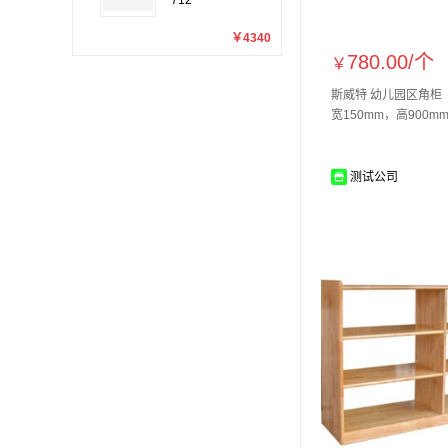
712
￥4340
780.00/
个
￥
斯威特 幼儿园区角柜（
宽150mm，高900m
测试公司