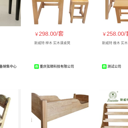
298.00/
套
258.00/
￥
￥
斯威特 榉木 实木课桌凳
斯威特 橡木 实
备销售中心
重庆弦顺科技有限公司
测试公司