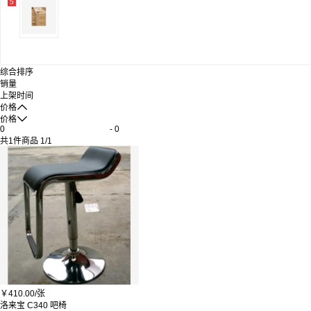
5
综合排序
销量
上架时间

价格

价格
-
共
1
件商品
1
/
1
￥
410.00/
张
洛来宝 C340 吧椅