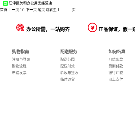
江津区美和办公用品经营店
首页
上一页
1
/
1
下一页
尾页
跳转至
页


办公所需，一站购齐
正品保证，假一
购物指南
配送服务
如何结算
注册与登录
配送范围
月结条款
购物流程
配送时效
货到付款
申请发票
验收与签收
银行汇款
临时退货
网上支付