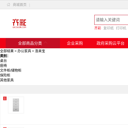

商城首页
|
齐彩
复印纸
打印机

全部商品分类
企业采购
政府采购云平台
全部结果
>
办公家具
>
洛来宝
类别：
桌台
座椅
文件柜/储物柜
保险柜
其他家具
1