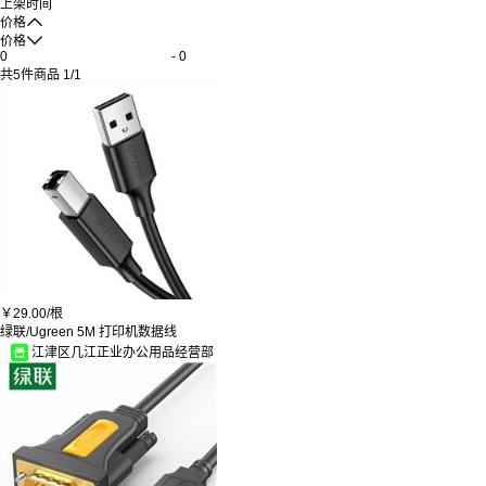
上架时间

价格

价格
-
共
5
件商品
1
/
1
￥
29.00/
根
绿联/Ugreen 5M 打印机数据线
江津区几江正业办公用品经营部