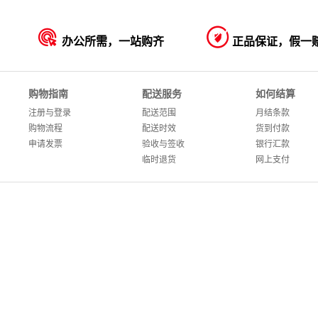


办公所需，一站购齐
正品保证，假一
购物指南
配送服务
如何结算
注册与登录
配送范围
月结条款
购物流程
配送时效
货到付款
申请发票
验收与签收
银行汇款
临时退货
网上支付