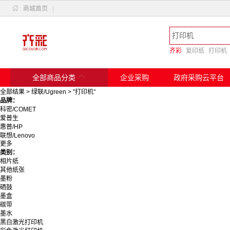

商城首页
|
齐彩
复印纸
打印机

全部商品分类
企业采购
政府采购云平台
全部结果
>
绿联/Ugreen
>
"打印机"
品牌：
科密/COMET
爱普生
惠普/HP
联想/Lenovo
更多
佳能/Canon
类别：
奔图
相片纸
得实
其他纸张
惠普
墨粉
格之格
硒鼓
天姝
墨盒
绿联/Ugreen
碳带
京瓷/Kyocera
墨水
爱普生/Epson
黑白激光打印机
天威/PRINT－RITE