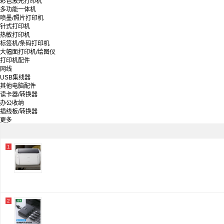
彩色激光打印机
中盈/zhongying
多功能一体机
格之格
喷墨/照片打印机
富士通/Fujitsu
针式打印机
台半/TSC
热敏打印机
斑马
标签机/条码打印机
兄弟
大幅面打印机/绘图仪
实达
打印机配件
京呈
网线
言鼎
USB集线器
映美
其他电脑配件
汉印/HPRT
读卡器/转换器
毕亚兹
办公收纳
金印典
插线板/转换器
爱立熊
更多
佳能
得力/deli
夏普/Sharp
标拓
1
富士施乐/Fuji Xerox
2