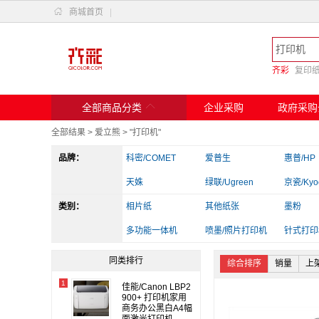

商城首页
|
齐彩
复印

全部商品分类
企业采购
政府采购
全部结果
>
爱立熊
>
"打印机"
品牌：
科密/COMET
爱普生
惠普/HP
天姝
绿联/Ugreen
京瓷/Kyo
类别：
斑马
相片纸
兄弟
其他纸张
实达
墨粉
爱立熊
多功能一体机
佳能
喷墨/照片打印机
得力/deli
针式打印
其他电脑配件
读卡器/转换器
办公收纳
同类排行
综合排序
销量
上
1
佳能/Canon LBP2
900+ 打印机家用
商务办公黑白A4幅