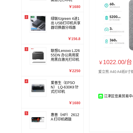
面激光打印机
￥1680
2
绿联/Ugreen 4进1
出 USB打印机共享
器切换器分线器
￥156.8
3
联想/Lenovo LJ26
55DN 办公商用家
用黑白激光打印机
1022.00/
台
￥
￥2250
爱立熊 A40 A4纸8
4
爱普生（EPSO
N） LQ-630KII 针
式打印机
江津区佳美贸易中
￥1680
5
惠普（HP） 2612
A 打印机硒鼓