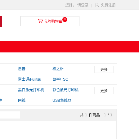

您好，
请登录
|
免费注册
0

我的购物车
惠普
格之格
更多
富士通/Fujitsu
台半/TSC
T
毕亚兹
黑白激光打印机
金印典
彩色激光打印机
更多
件
网线
USB集线器
共
1
件商品
1
/
1