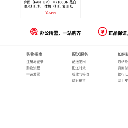
奔图（PANTUM） M7100DN 黑白
激光打印机一体机（打印 复印 扫
描）
￥2499


办公所需，一站购齐
正品保证
购物指南
配送服务
如何
注册与登录
配送范围
月结条
购物流程
配送时效
货到付
申请发票
验收与签收
银行汇
临时退货
网上支