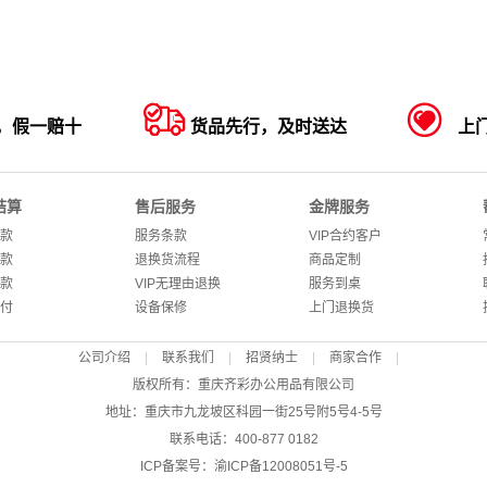


，假一赔十
货品先行，及时送达
上
结算
售后服务
金牌服务
款
服务条款
VIP合约客户
款
退换货流程
商品定制
款
VIP无理由退换
服务到桌
付
设备保修
上门退换货
公司介绍
|
联系我们
|
招贤纳士
|
商家合作
|
版权所有：重庆齐彩办公用品有限公司
地址：重庆市九龙坡区科园一街25号附5号4-5号
联系电话：400-877 0182
ICP备案号：
渝ICP备12008051号-5