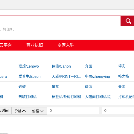

纸
打印机
云平台
营业执照
商家入驻
联想/Lenovo
佳能/Canon
奔图
得实
cera
爱普生/Epson
天威/PRINT－RITE
中盈/zhongying
格之格
京呈
硒鼓
言鼎
墨盒
映美
碳带
汉印/HPR
墨水
机
夏普/Sharp
热敏打印机
标拓
标签机/条码打印机
大幅面打印机/绘图仪
富士施乐/Fuji Xerox
打印机配
插线板/转换器


架时间
-
价格
价格