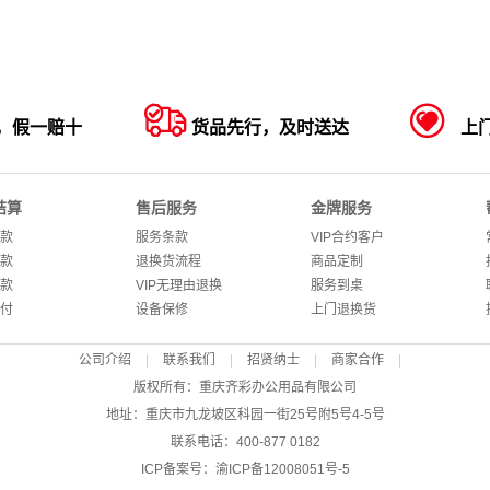


，假一赔十
货品先行，及时送达
上
结算
售后服务
金牌服务
款
服务条款
VIP合约客户
款
退换货流程
商品定制
款
VIP无理由退换
服务到桌
付
设备保修
上门退换货
公司介绍
|
联系我们
|
招贤纳士
|
商家合作
|
版权所有：重庆齐彩办公用品有限公司
地址：重庆市九龙坡区科园一街25号附5号4-5号
联系电话：400-877 0182
ICP备案号：
渝ICP备12008051号-5