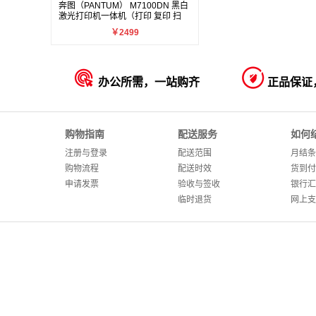
奔图（PANTUM） M7100DN 黑白
激光打印机一体机（打印 复印 扫
描）
￥2499


办公所需，一站购齐
正品保证
购物指南
配送服务
如何
注册与登录
配送范围
月结条
购物流程
配送时效
货到付
申请发票
验收与签收
银行汇
临时退货
网上支