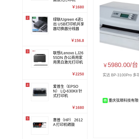
面激光打印机
￥1680
2
绿联/Ugreen 4进1
出 USB打印机共享
器切换器分线器
￥156.8
3
联想/Lenovo LJ26
55DN 办公商用家
用黑白激光打印机
5980.00/
台
￥
￥2250
实达 BP-3100Pro
4
爱普生（EPSO
N） LQ-630KII 针
式打印机
重庆弦顺科技有限
￥1680
5
惠普（HP） 2612
A 打印机硒鼓