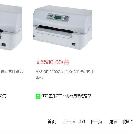
5580.00/
台
￥
 多功能针式打印机
实达 BP-3100C 红黑双色平推针式打
印机
公司
江津区几江正业办公用品经营部
首页
上一页
1
/
1
下一页
尾页
跳转