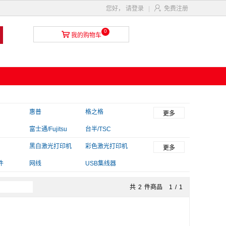

您好，
请登录
|
免费注册
0

我的购物车
惠普
格之格
更多
富士通/Fujitsu
台半/TSC
T
毕亚兹
黑白激光打印机
金印典
彩色激光打印机
更多
件
网线
USB集线器
共
2
件商品
1
/
1