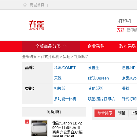

商城首页
|
齐彩
复印

全部商品分类
企业采购
政府采购
全部结果
>
针式打印机
>
实达
>
"打印机"
品牌：
科密/COMET
爱普生
惠普/HP
天姝
绿联/Ugreen
京瓷/Kyo
类别：
斑马
相片纸
兄弟
其他纸张
实达
墨粉
爱立熊
多功能一体机
佳能
喷墨/照片打印机
得力/deli
针式打印
其他电脑配件
读卡器/转换器
办公收纳
同类排行
综合排序
销量
上
1
佳能/Canon LBP2
900+ 打印机家用
商务办公黑白A4幅