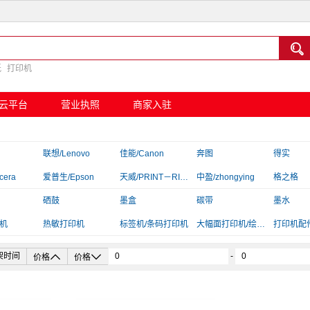

纸
打印机
云平台
营业执照
商家入驻
联想/Lenovo
佳能/Canon
奔图
得实
cera
爱普生/Epson
天威/PRINT－RITE
中盈/zhongying
格之格
京呈
硒鼓
言鼎
墨盒
映美
碳带
汉印/HPR
墨水
机
夏普/Sharp
热敏打印机
标拓
标签机/条码打印机
大幅面打印机/绘图仪
富士施乐/Fuji Xerox
打印机配
插线板/转换器


架时间
-
价格
价格