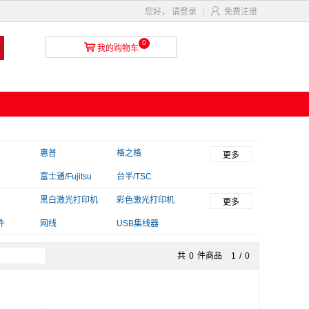

您好，
请登录
|
免费注册
0

我的购物车
惠普
格之格
更多
富士通/Fujitsu
台半/TSC
T
毕亚兹
黑白激光打印机
金印典
彩色激光打印机
更多
件
网线
USB集线器
共
0
件商品
1
/
0