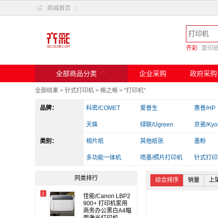

商城首页
|
齐彩
复印

全部商品分类
企业采购
政府采购
全部结果
>
针式打印机
>
格之格
>
"打印机"
品牌：
科密/COMET
爱普生
惠普/HP
天姝
绿联/Ugreen
京瓷/Kyo
类别：
斑马
相片纸
兄弟
其他纸张
实达
墨粉
爱立熊
多功能一体机
佳能
喷墨/照片打印机
得力/deli
针式打印
其他电脑配件
读卡器/转换器
办公收纳
同类排行
综合排序
销量
上
1
佳能/Canon LBP2
900+ 打印机家用
商务办公黑白A4幅