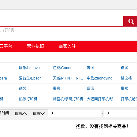

纸
打印机
云平台
营业执照
商家入驻
联想/Lenovo
佳能/Canon
奔图
得实
cera
爱普生/Epson
天威/PRINT－RITE
中盈/zhongying
格之格
京呈
硒鼓
言鼎
墨盒
映美
碳带
汉印/HPR
墨水
机
夏普/Sharp
热敏打印机
标拓
标签机/条码打印机
大幅面打印机/绘图仪
富士施乐/Fuji Xerox
打印机配
插线板/转换器


架时间
-
价格
价格
抱歉，没有找到相关商品！