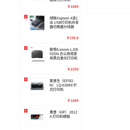
面激光打印机
￥1680
2
绿联/Ugreen 4进1
出 USB打印机共享
器切换器分线器
￥156.8
3
联想/Lenovo LJ26
55DN 办公商用家
用黑白激光打印机
￥2250
4
爱普生（EPSO
N） LQ-630KII 针
式打印机
￥1680
5
惠普（HP） 2612
A 打印机硒鼓