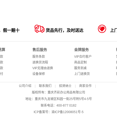


，假一赔十
货品先行，及时送达
上
结算
售后服务
金牌服务
款
服务条款
VIP合约客户
款
退换货流程
商品定制
款
VIP无理由退换
服务到桌
付
设备保修
上门退换货
公司介绍
|
联系我们
|
招贤纳士
|
商家合作
|
版权所有：重庆齐彩办公用品有限公司
地址：重庆市九龙坡区科园一街25号附5号4-5号
联系电话：400-877 0182
ICP备案号：
渝ICP备12008051号-5