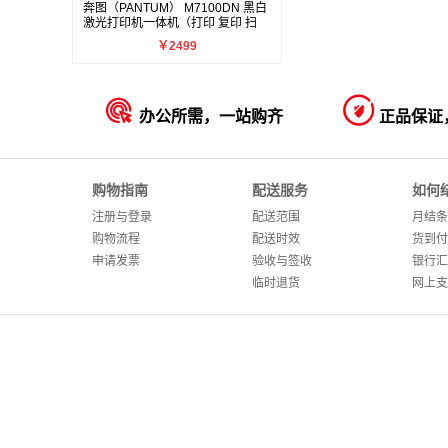
奔图（PANTUM） M7100DN 黑白
激光打印机一体机（打印 复印 扫
描）
￥2499


办公所需，一站购齐
正品保证
购物指南
配送服务
如何
注册与登录
配送范围
月结条
购物流程
配送时效
货到付
申请发票
验收与签收
银行汇
临时退货
网上支