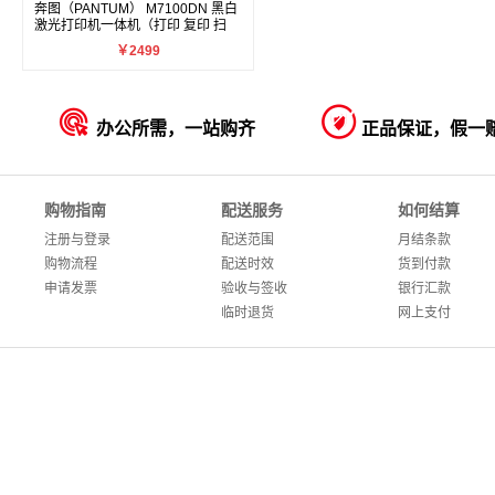
奔图（PANTUM） M7100DN 黑白
激光打印机一体机（打印 复印 扫
描）
￥2499


办公所需，一站购齐
正品保证，假一
购物指南
配送服务
如何结算
注册与登录
配送范围
月结条款
购物流程
配送时效
货到付款
申请发票
验收与签收
银行汇款
临时退货
网上支付