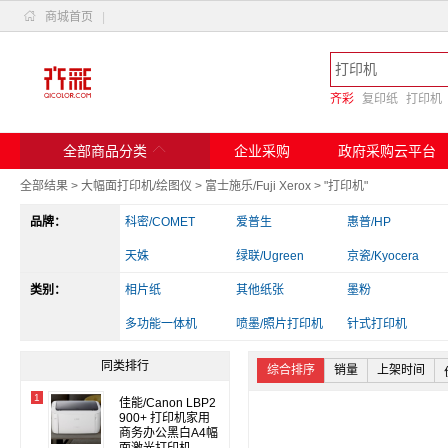

商城首页
|
齐彩
复印纸
打印机

全部商品分类
企业采购
政府采购云平台
全部结果
>
大幅面打印机/绘图仪
>
富士施乐/Fuji Xerox
>
"打印机"
品牌：
科密/COMET
爱普生
惠普/HP
天姝
绿联/Ugreen
京瓷/Kyocera
类别：
斑马
相片纸
兄弟
其他纸张
实达
墨粉
爱立熊
多功能一体机
佳能
喷墨/照片打印机
得力/deli
针式打印机
其他电脑配件
读卡器/转换器
办公收纳
同类排行
综合排序
销量
上架时间
1
佳能/Canon LBP2
900+ 打印机家用
商务办公黑白A4幅