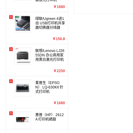
面激光打印机
￥1680
2
绿联/Ugreen 4进1
出 USB打印机共享
器切换器分线器
￥156.8
3
联想/Lenovo LJ26
55DN 办公商用家
用黑白激光打印机
￥2250
4
爱普生（EPSO
N） LQ-630KII 针
式打印机
￥1680
5
惠普（HP） 2612
A 打印机硒鼓