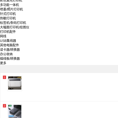
彩色激光打印机
中盈/zhongying
多功能一体机
格之格
喷墨/照片打印机
富士通/Fujitsu
针式打印机
台半/TSC
热敏打印机
斑马
标签机/条码打印机
兄弟
大幅面打印机/绘图仪
实达
打印机配件
京呈
网线
言鼎
USB集线器
映美
其他电脑配件
汉印/HPRT
读卡器/转换器
毕亚兹
办公收纳
金印典
插线板/转换器
爱立熊
更多
佳能
得力/deli
夏普/Sharp
标拓
1
富士施乐/Fuji Xerox
2