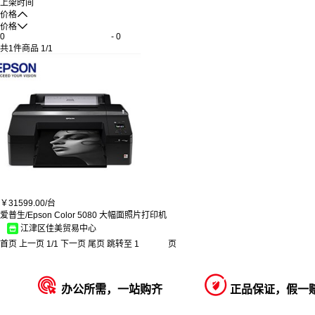
上架时间

价格

价格
-
共
1
件商品
1
/
1
￥
31599.00/
台
爱普生/Epson Color 5080 大幅面照片打印机
江津区佳美贸易中心
首页
上一页
1
/
1
下一页
尾页
跳转至
页


办公所需，一站购齐
正品保证，假一