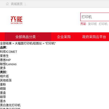

商城首页
|
齐彩
复印纸
打印机

全部商品分类
企业采购
政府采购云平台
全部结果
>
大幅面打印机/绘图仪
>
"打印机"
品牌：
科密/COMET
爱普生
惠普/HP
联想/Lenovo
更多
佳能/Canon
类别：
奔图
相片纸
得实
其他纸张
惠普
墨粉
格之格
硒鼓
天姝
墨盒
绿联/Ugreen
碳带
京瓷/Kyocera
墨水
爱普生/Epson
黑白激光打印机
天威/PRINT－RITE