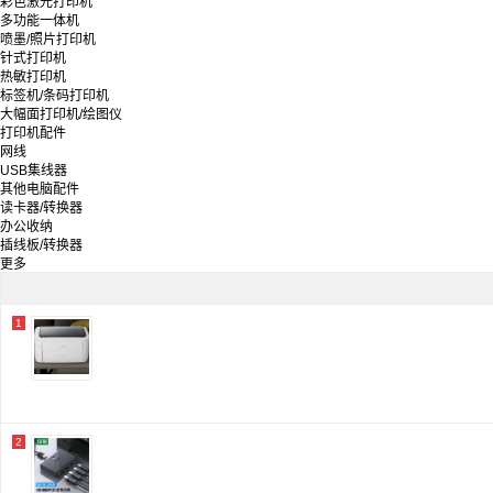
彩色激光打印机
中盈/zhongying
多功能一体机
格之格
喷墨/照片打印机
富士通/Fujitsu
针式打印机
台半/TSC
热敏打印机
斑马
标签机/条码打印机
兄弟
大幅面打印机/绘图仪
实达
打印机配件
京呈
网线
言鼎
USB集线器
映美
其他电脑配件
汉印/HPRT
读卡器/转换器
毕亚兹
办公收纳
金印典
插线板/转换器
爱立熊
更多
佳能
得力/deli
夏普/Sharp
标拓
1
富士施乐/Fuji Xerox
2