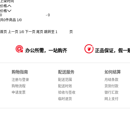
上架时间

价格

价格
-
共
0
件商品
1
/
0
首页
上一页
1
/
0
下一页
尾页
跳转至
页


办公所需，一站购齐
正品保证，假一
购物指南
配送服务
如何结算
注册与登录
配送范围
月结条款
购物流程
配送时效
货到付款
申请发票
验收与签收
银行汇款
临时退货
网上支付