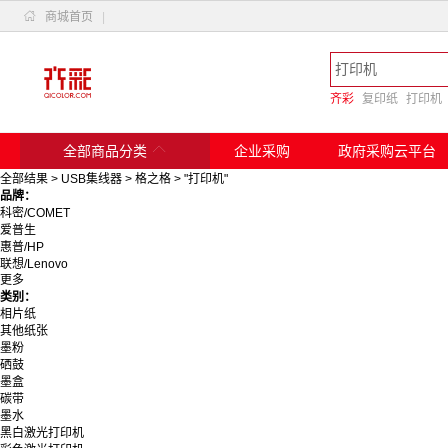

商城首页
|
齐彩
复印纸
打印机

全部商品分类
企业采购
政府采购云平台
全部结果
>
USB集线器
>
格之格
>
"打印机"
品牌：
科密/COMET
爱普生
惠普/HP
联想/Lenovo
更多
佳能/Canon
类别：
奔图
相片纸
得实
其他纸张
惠普
墨粉
格之格
硒鼓
天姝
墨盒
绿联/Ugreen
碳带
京瓷/Kyocera
墨水
爱普生/Epson
黑白激光打印机
天威/PRINT－RITE