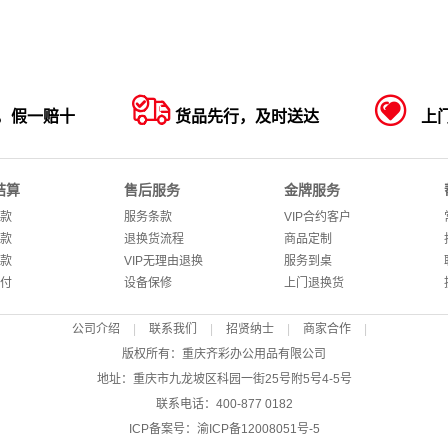


，假一赔十
货品先行，及时送达
上
结算
售后服务
金牌服务
款
服务条款
VIP合约客户
款
退换货流程
商品定制
款
VIP无理由退换
服务到桌
付
设备保修
上门退换货
公司介绍
|
联系我们
|
招贤纳士
|
商家合作
|
版权所有：重庆齐彩办公用品有限公司
地址：重庆市九龙坡区科园一街25号附5号4-5号
联系电话：400-877 0182
ICP备案号：
渝ICP备12008051号-5