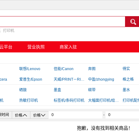

纸
打印机
云平台
营业执照
商家入驻
联想/Lenovo
佳能/Canon
奔图
得实
cera
爱普生/Epson
天威/PRINT－RITE
中盈/zhongying
格之格
京呈
硒鼓
言鼎
墨盒
映美
碳带
汉印/HPR
墨水
机
夏普/Sharp
热敏打印机
标拓
标签机/条码打印机
大幅面打印机/绘图仪
富士施乐/Fuji Xerox
打印机配
插线板/转换器


架时间
-
价格
价格
抱歉，没有找到相关商品！