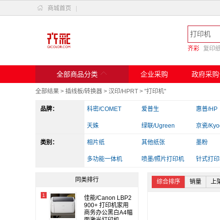

商城首页
|
齐彩
复印

全部商品分类
企业采购
政府采购
全部结果
>
插线板/转换器
>
汉印/HPRT
>
"打印机"
品牌：
科密/COMET
爱普生
惠普/HP
天姝
绿联/Ugreen
京瓷/Kyo
类别：
斑马
相片纸
兄弟
其他纸张
实达
墨粉
爱立熊
多功能一体机
佳能
喷墨/照片打印机
得力/deli
针式打印
其他电脑配件
读卡器/转换器
办公收纳
同类排行
综合排序
销量
上
1
佳能/Canon LBP2
900+ 打印机家用
商务办公黑白A4幅