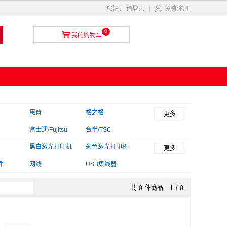

您好，
请登录
|
免费注册
0

我的购物车
惠普
格之格
更多
富士通/Fujitsu
台半/TSC
T
毕亚兹
黑白激光打印机
金印典
彩色激光打印机
更多
件
网线
USB集线器
共
0
件商品
1
/
0