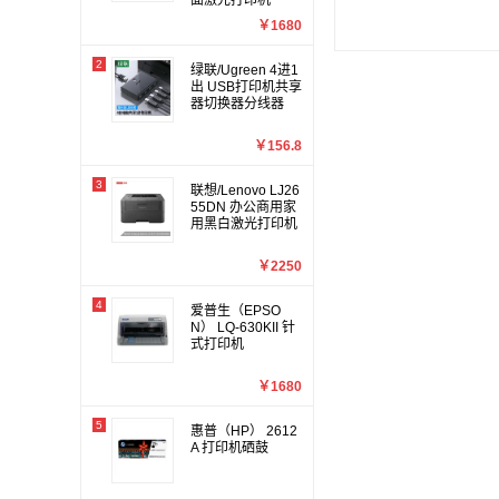
面激光打印机
￥1680
2
绿联/Ugreen 4进1
出 USB打印机共享
器切换器分线器
￥156.8
3
联想/Lenovo LJ26
55DN 办公商用家
用黑白激光打印机
￥2250
4
爱普生（EPSO
N） LQ-630KII 针
式打印机
￥1680
5
惠普（HP） 2612
A 打印机硒鼓