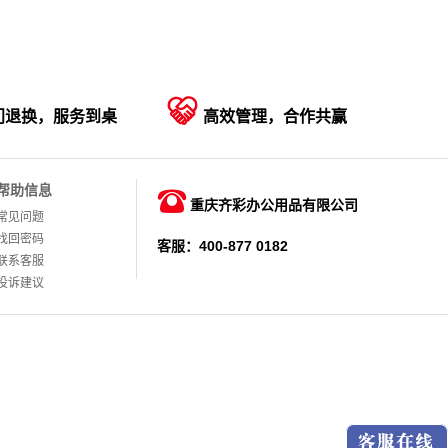

门退换，服务到桌
高效管理，合作共赢
帮助信息

重庆齐彩办公用品有限公司
常见问题
找回密码
客服：400-877 0182
联系客服
投诉建议