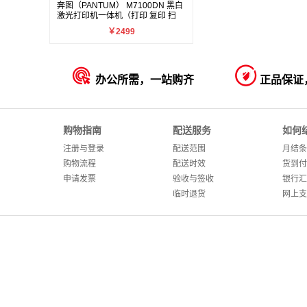
奔图（PANTUM） M7100DN 黑白
激光打印机一体机（打印 复印 扫
描）
￥2499


办公所需，一站购齐
正品保证
购物指南
配送服务
如何
注册与登录
配送范围
月结条
购物流程
配送时效
货到付
申请发票
验收与签收
银行汇
临时退货
网上支