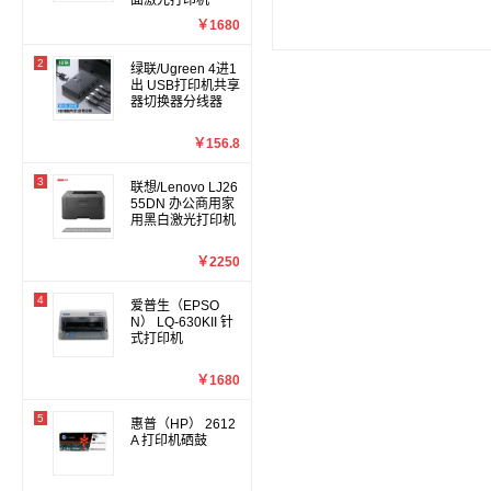
面激光打印机
￥1680
2
绿联/Ugreen 4进1
出 USB打印机共享
器切换器分线器
￥156.8
3
联想/Lenovo LJ26
55DN 办公商用家
用黑白激光打印机
￥2250
4
爱普生（EPSO
N） LQ-630KII 针
式打印机
￥1680
5
惠普（HP） 2612
A 打印机硒鼓