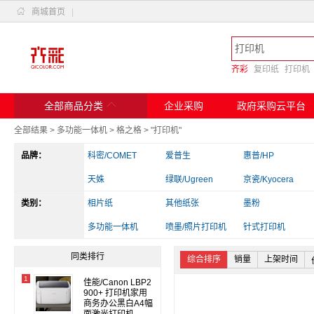

商城首页
|
齐彩
复印纸
打印机

全部商品分类
企业采购
政府采购云平台
全部结果
>
多功能一体机
>
格之格
>
"打印机"
品牌：
科密/COMET
爱普生
惠普/HP
天姝
绿联/Ugreen
京瓷/Kyocera
类别：
斑马
相片纸
兄弟
其他纸张
实达
墨粉
爱立熊
多功能一体机
佳能
喷墨/照片打印机
得力/deli
针式打印机
其他电脑配件
读卡器/转换器
办公收纳
同类排行
综合排序
销量
上架时间
1
佳能/Canon LBP2
900+ 打印机家用
商务办公黑白A4幅