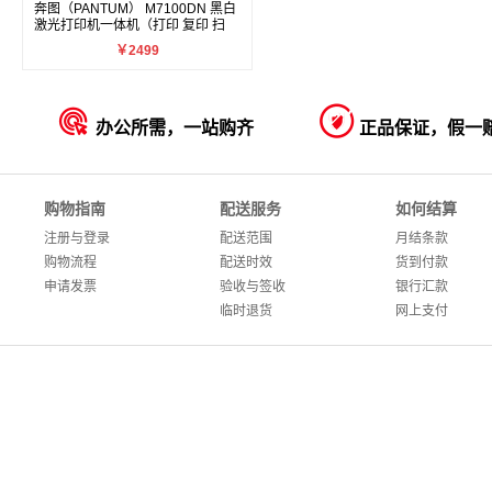
奔图（PANTUM） M7100DN 黑白
激光打印机一体机（打印 复印 扫
描）
￥2499


办公所需，一站购齐
正品保证，假一
购物指南
配送服务
如何结算
注册与登录
配送范围
月结条款
购物流程
配送时效
货到付款
申请发票
验收与签收
银行汇款
临时退货
网上支付