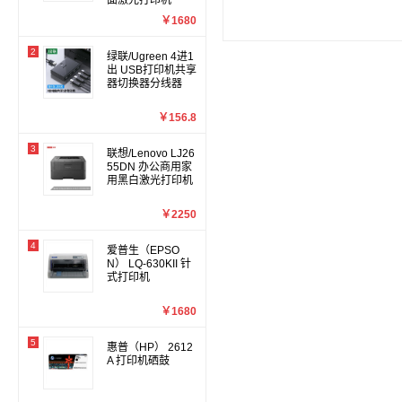
面激光打印机
￥1680
2
绿联/Ugreen 4进1
出 USB打印机共享
器切换器分线器
￥156.8
3
联想/Lenovo LJ26
55DN 办公商用家
用黑白激光打印机
￥2250
4
爱普生（EPSO
N） LQ-630KII 针
式打印机
￥1680
5
惠普（HP） 2612
A 打印机硒鼓