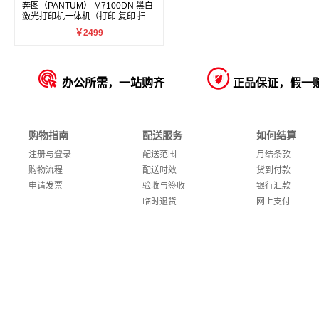
奔图（PANTUM） M7100DN 黑白
激光打印机一体机（打印 复印 扫
描）
￥2499


办公所需，一站购齐
正品保证，假一
购物指南
配送服务
如何结算
注册与登录
配送范围
月结条款
购物流程
配送时效
货到付款
申请发票
验收与签收
银行汇款
临时退货
网上支付