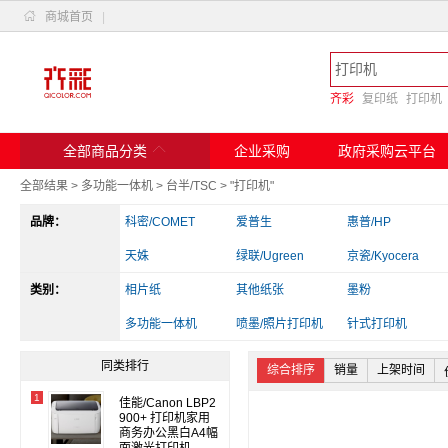

商城首页
|
齐彩
复印纸
打印机

全部商品分类
企业采购
政府采购云平台
全部结果
>
多功能一体机
>
台半/TSC
>
"打印机"
品牌：
科密/COMET
爱普生
惠普/HP
天姝
绿联/Ugreen
京瓷/Kyocera
类别：
斑马
相片纸
兄弟
其他纸张
实达
墨粉
爱立熊
多功能一体机
佳能
喷墨/照片打印机
得力/deli
针式打印机
其他电脑配件
读卡器/转换器
办公收纳
同类排行
综合排序
销量
上架时间
1
佳能/Canon LBP2
900+ 打印机家用
商务办公黑白A4幅