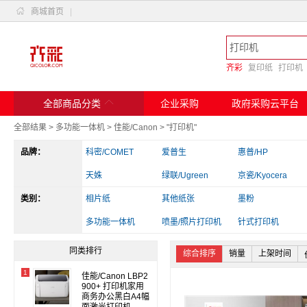

商城首页
|
齐彩
复印纸
打印机

全部商品分类
企业采购
政府采购云平台
全部结果
>
多功能一体机
>
佳能/Canon
>
"打印机"
品牌：
科密/COMET
爱普生
惠普/HP
天姝
绿联/Ugreen
京瓷/Kyocera
类别：
斑马
相片纸
兄弟
其他纸张
实达
墨粉
爱立熊
多功能一体机
佳能
喷墨/照片打印机
得力/deli
针式打印机
其他电脑配件
读卡器/转换器
办公收纳
同类排行
综合排序
销量
上架时间
1
佳能/Canon LBP2
900+ 打印机家用
商务办公黑白A4幅