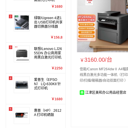
面激光打印机
￥1680
2
绿联/Ugreen 4进1
出 USB打印机共享
器切换器分线器
￥156.8
3
联想/Lenovo LJ26
55DN 办公商用家
用黑白激光打印机
3160.00/
台
￥
￥2250
佳能/Canon MF264dwⅡ A4
线黑白激光多功能一体机（打印
4
爱普生（EPSO
印/扫描/输稿器/自动双面打印 ）
N） LQ-630KII 针
式打印机
江津区美和办公用品经营店
￥1680
5
惠普（HP） 2612
A 打印机硒鼓