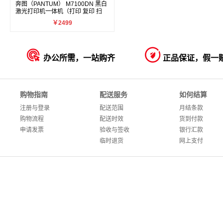
奔图（PANTUM） M7100DN 黑白
激光打印机一体机（打印 复印 扫
描）
￥2499


办公所需，一站购齐
正品保证，假一
购物指南
配送服务
如何结算
注册与登录
配送范围
月结条款
购物流程
配送时效
货到付款
申请发票
验收与签收
银行汇款
临时退货
网上支付