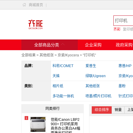

商城首页
|
齐彩
复印

全部商品分类
企业采购
政府采购
全部结果
>
其他纸张
>
京瓷/Kyocera
>
"打印机"
品牌：
科密/COMET
爱普生
惠普/HP
天姝
绿联/Ugreen
京瓷/Kyo
类别：
斑马
相片纸
兄弟
其他纸张
实达
墨粉
爱立熊
多功能一体机
佳能
喷墨/照片打印机
得力/deli
针式打印
其他电脑配件
读卡器/转换器
办公收纳
同类排行
综合排序
销量
上
1
佳能/Canon LBP2
900+ 打印机家用
商务办公黑白A4幅