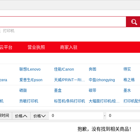

纸
打印机
云平台
营业执照
商家入驻
联想/Lenovo
佳能/Canon
奔图
得实
cera
爱普生/Epson
天威/PRINT－RITE
中盈/zhongying
格之格
京呈
硒鼓
言鼎
墨盒
映美
碳带
汉印/HPR
墨水
机
夏普/Sharp
热敏打印机
标拓
标签机/条码打印机
大幅面打印机/绘图仪
富士施乐/Fuji Xerox
打印机配
插线板/转换器


架时间
-
价格
价格
抱歉，没有找到相关商品！