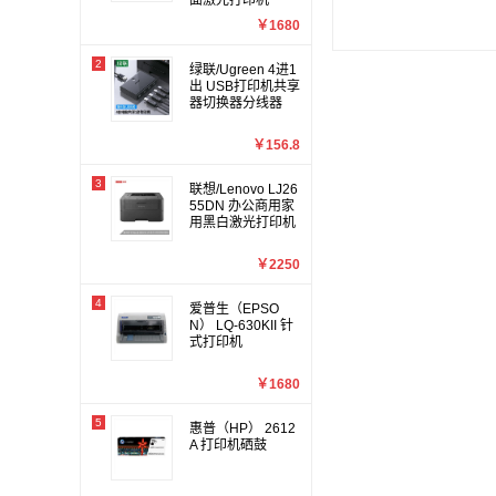
面激光打印机
￥1680
2
绿联/Ugreen 4进1
出 USB打印机共享
器切换器分线器
￥156.8
3
联想/Lenovo LJ26
55DN 办公商用家
用黑白激光打印机
￥2250
4
爱普生（EPSO
N） LQ-630KII 针
式打印机
￥1680
5
惠普（HP） 2612
A 打印机硒鼓