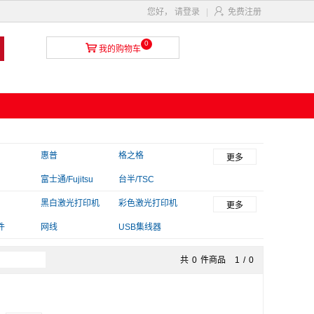

您好，
请登录
|
免费注册
0

我的购物车
惠普
格之格
更多
富士通/Fujitsu
台半/TSC
T
毕亚兹
黑白激光打印机
金印典
彩色激光打印机
更多
件
网线
USB集线器
共
0
件商品
1
/
0