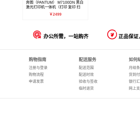
奔图（PANTUM） M7100DN 黑白
激光打印机一体机（打印 复印 扫
描）
￥2499


办公所需，一站购齐
正品保证
购物指南
配送服务
如何
注册与登录
配送范围
月结条
购物流程
配送时效
货到付
申请发票
验收与签收
银行汇
临时退货
网上支