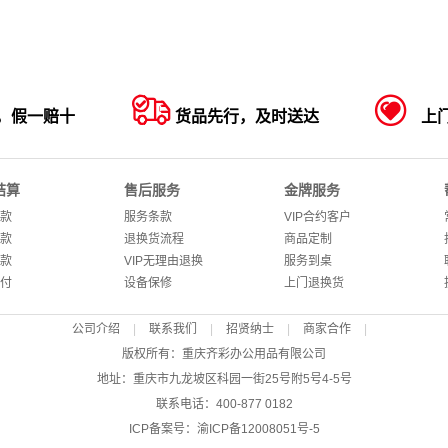


，假一赔十
货品先行，及时送达
上
结算
售后服务
金牌服务
款
服务条款
VIP合约客户
款
退换货流程
商品定制
款
VIP无理由退换
服务到桌
付
设备保修
上门退换货
公司介绍
|
联系我们
|
招贤纳士
|
商家合作
|
版权所有：重庆齐彩办公用品有限公司
地址：重庆市九龙坡区科园一街25号附5号4-5号
联系电话：400-877 0182
ICP备案号：
渝ICP备12008051号-5