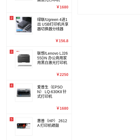
面激光打印机
￥1680
2
绿联/Ugreen 4进1
出 USB打印机共享
器切换器分线器
￥156.8
3
联想/Lenovo LJ26
55DN 办公商用家
用黑白激光打印机
￥2250
4
爱普生（EPSO
N） LQ-630KII 针
式打印机
￥1680
5
惠普（HP） 2612
A 打印机硒鼓