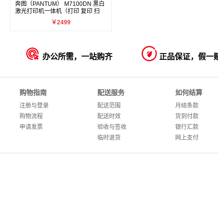
奔图（PANTUM） M7100DN 黑白
激光打印机一体机（打印 复印 扫
描）
￥2499


办公所需，一站购齐
正品保证，假一
购物指南
配送服务
如何结算
注册与登录
配送范围
月结条款
购物流程
配送时效
货到付款
申请发票
验收与签收
银行汇款
临时退货
网上支付