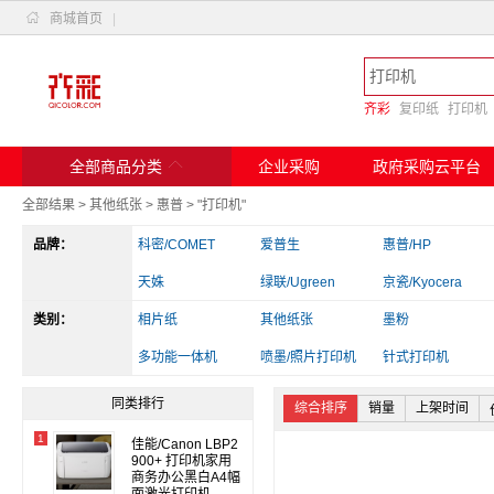

商城首页
|
齐彩
复印纸
打印机

全部商品分类
企业采购
政府采购云平台
全部结果
>
其他纸张
>
惠普
>
"打印机"
品牌：
科密/COMET
爱普生
惠普/HP
天姝
绿联/Ugreen
京瓷/Kyocera
类别：
斑马
相片纸
兄弟
其他纸张
实达
墨粉
爱立熊
多功能一体机
佳能
喷墨/照片打印机
得力/deli
针式打印机
其他电脑配件
读卡器/转换器
办公收纳
同类排行
综合排序
销量
上架时间
1
佳能/Canon LBP2
900+ 打印机家用
商务办公黑白A4幅