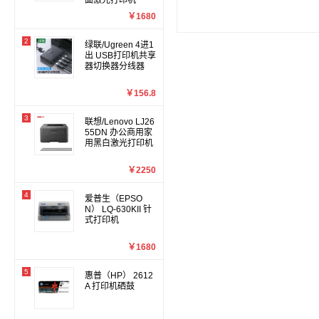
面激光打印机
￥1680
2
绿联/Ugreen 4进1
出 USB打印机共享
器切换器分线器
￥156.8
3
联想/Lenovo LJ26
55DN 办公商用家
用黑白激光打印机
￥2250
4
爱普生（EPSO
N） LQ-630KII 针
式打印机
￥1680
5
惠普（HP） 2612
A 打印机硒鼓