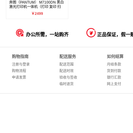
奔图（PANTUM） M7100DN 黑白
激光打印机一体机（打印 复印 扫
描）
￥2499


办公所需，一站购齐
正品保证，假一
购物指南
配送服务
如何结算
注册与登录
配送范围
月结条款
购物流程
配送时效
货到付款
申请发票
验收与签收
银行汇款
临时退货
网上支付