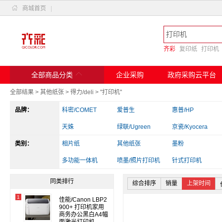

商城首页
|
齐彩
复印纸
打印机

全部商品分类
企业采购
政府采购云平台
全部结果
>
其他纸张
>
得力/deli
>
"打印机"
品牌：
科密/COMET
爱普生
惠普/HP
天姝
绿联/Ugreen
京瓷/Kyocera
类别：
斑马
相片纸
兄弟
其他纸张
实达
墨粉
爱立熊
多功能一体机
佳能
喷墨/照片打印机
得力/deli
针式打印机
其他电脑配件
读卡器/转换器
办公收纳
同类排行
综合排序
销量
上架时间
1
佳能/Canon LBP2
900+ 打印机家用
商务办公黑白A4幅