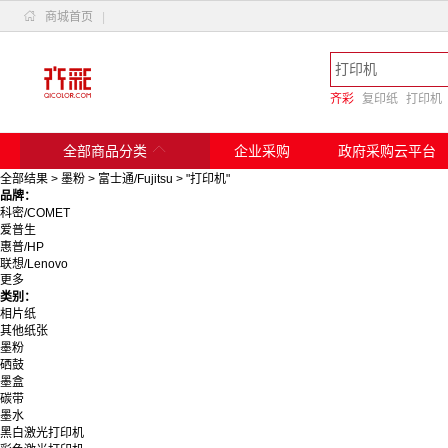

商城首页
|
齐彩
复印纸
打印机

全部商品分类
企业采购
政府采购云平台
全部结果
>
墨粉
>
富士通/Fujitsu
>
"打印机"
品牌：
科密/COMET
爱普生
惠普/HP
联想/Lenovo
更多
佳能/Canon
类别：
奔图
相片纸
得实
其他纸张
惠普
墨粉
格之格
硒鼓
天姝
墨盒
绿联/Ugreen
碳带
京瓷/Kyocera
墨水
爱普生/Epson
黑白激光打印机
天威/PRINT－RITE