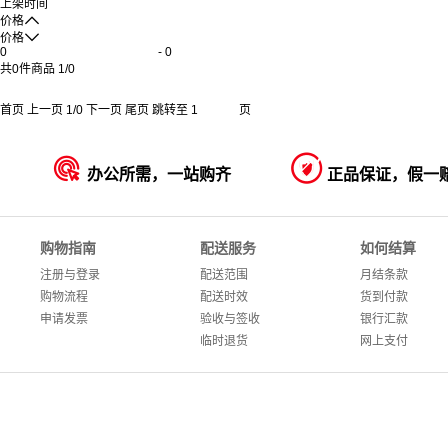
上架时间

价格

价格
-
共
0
件商品
1
/
0
首页
上一页
1
/
0
下一页
尾页
跳转至
页


办公所需，一站购齐
正品保证，假一
购物指南
配送服务
如何结算
注册与登录
配送范围
月结条款
购物流程
配送时效
货到付款
申请发票
验收与签收
银行汇款
临时退货
网上支付