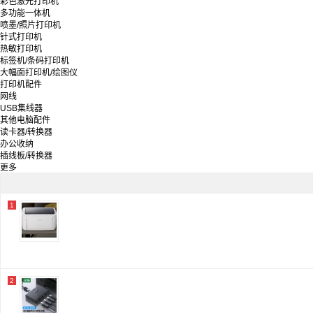
彩色激光打印机
中盈/zhongying
多功能一体机
格之格
喷墨/照片打印机
富士通/Fujitsu
针式打印机
台半/TSC
热敏打印机
斑马
标签机/条码打印机
兄弟
大幅面打印机/绘图仪
实达
打印机配件
京呈
网线
言鼎
USB集线器
映美
其他电脑配件
汉印/HPRT
读卡器/转换器
毕亚兹
办公收纳
金印典
插线板/转换器
爱立熊
更多
佳能
得力/deli
夏普/Sharp
标拓
1
富士施乐/Fuji Xerox
2