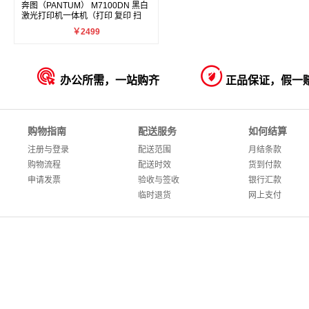
奔图（PANTUM） M7100DN 黑白
激光打印机一体机（打印 复印 扫
描）
￥2499


办公所需，一站购齐
正品保证，假一
购物指南
配送服务
如何结算
注册与登录
配送范围
月结条款
购物流程
配送时效
货到付款
申请发票
验收与签收
银行汇款
临时退货
网上支付