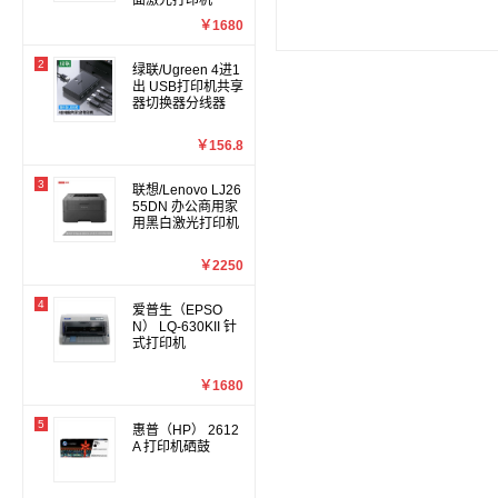
面激光打印机
￥1680
2
绿联/Ugreen 4进1
出 USB打印机共享
器切换器分线器
￥156.8
3
联想/Lenovo LJ26
55DN 办公商用家
用黑白激光打印机
￥2250
4
爱普生（EPSO
N） LQ-630KII 针
式打印机
￥1680
5
惠普（HP） 2612
A 打印机硒鼓