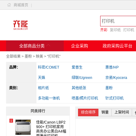

商城首页
|
齐彩
复印纸
打印机

全部商品分类
企业采购
政府采购云平台
全部结果
>
墨粉
>
映美
>
"打印机"
品牌：
科密/COMET
爱普生
惠普/HP
天姝
绿联/Ugreen
京瓷/Kyocera
类别：
斑马
相片纸
兄弟
其他纸张
实达
墨粉
爱立熊
多功能一体机
佳能
喷墨/照片打印机
得力/deli
针式打印机
其他电脑配件
读卡器/转换器
办公收纳
同类排行
综合排序
销量
上架时间
1
佳能/Canon LBP2
900+ 打印机家用
商务办公黑白A4幅