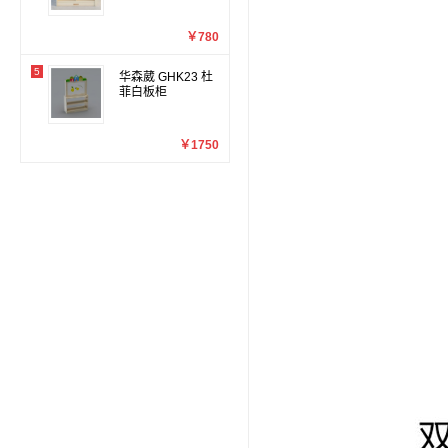
￥780
5
华森葳 GHK23 杜
菲白板柜
￥1750