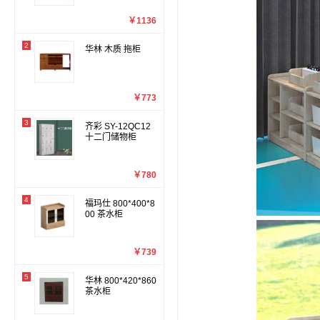
￥1136
2
华林 木质 拖柜
￥773
3
齐彩 SY-12QC12
十二门储物柜
￥780
4
福玛仕 800*400*8
00 茶水柜
￥739
5
华林 800*420*860
茶水柜