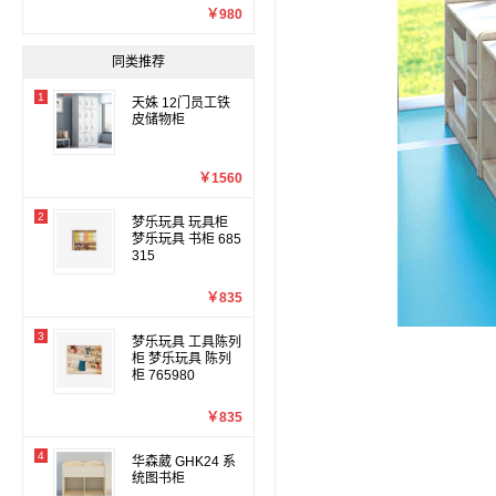
￥980
同类推荐
1
天姝 12门员工铁
皮储物柜
￥1560
2
梦乐玩具 玩具柜
梦乐玩具 书柜 685
315
￥835
3
梦乐玩具 工具陈列
柜 梦乐玩具 陈列
柜 765980
￥835
4
华森葳 GHK24 系
统图书柜