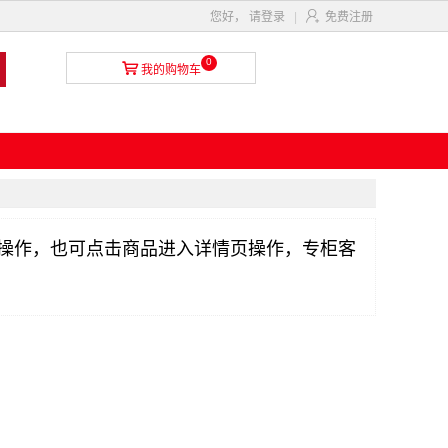

您好，
请登录
|
免费注册
0

我的购物车
操作，也可点击商品进入详情页操作，专柜客