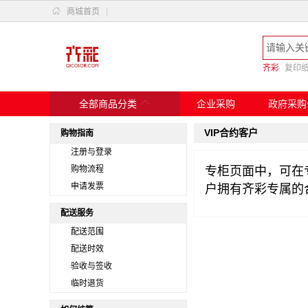

商城首页
|
齐彩
复印

全部商品分类
企业采购
政府采购
VIP合约客户
购物指南
注册与登录
购物流程
专柜页面中，可在
申请发票
户拥有齐彩专属的
配送服务
配送范围
配送时效
验收与签收
临时退货