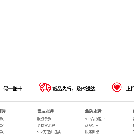


，假一赔十
货品先行，及时送达
上
结算
售后服务
金牌服务
款
服务条款
VIP合约客户
款
退换货流程
商品定制
款
VIP无理由退换
服务到桌