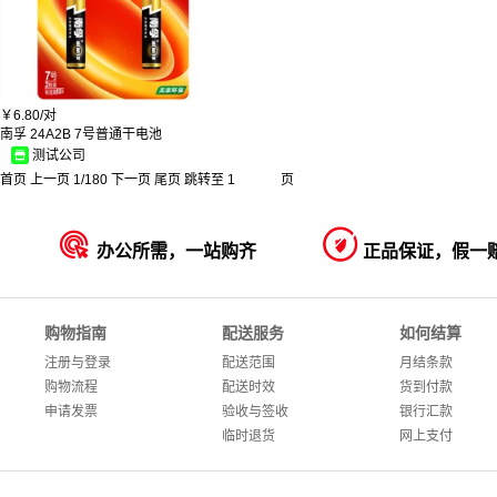
金正
佳艺田
亮朵
奥妙/OMO
EECK
阿道夫/ADOLPH
￥
6.80/
对
绿叶/GreenLeaf
南孚 24A2B 7号普通干电池
黄海
测试公司
蓝艺
格力博
首页
上一页
1
/
180
下一页
尾页
跳转至
页
兴虎
盛世冠诺
珠江钢琴（PEARLRIVER）


办公所需，一站购齐
正品保证，假一
康巴斯
LF
美莱特
桥牌
九牧王
购物指南
配送服务
如何结算
韦罗
注册与登录
配送范围
月结条款
美乐康
啄木鸟/PLOVER
购物流程
配送时效
货到付款
特百惠
申请发票
验收与签收
银行汇款
东永
临时退货
网上支付
先锋
名爵
陶相惠
金固牢