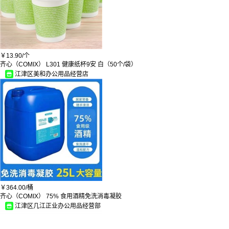
绿得保
海氏海诺
惠百施
森林虎
扬子
BLUE LAKE
￥
13.90/
个
龙记
齐心（COMIX） L301 健康纸杯9安 白（50个/袋）
泰福高
江津区美和办公用品经营店
沃柯雷克
朴西
美得理
乐尔马
东安
万能工匠
百字
哈尔斯
YIUDS
杰斐/JeFF
丽尊
枫宇
兵器库
意尔嫚
￥
364.00/
桶
贞喜气
齐心（COMIX） 75% 食用酒精免洗消毒凝胶
便利
江津区几江正业办公用品经营部
宝丽姿
富居