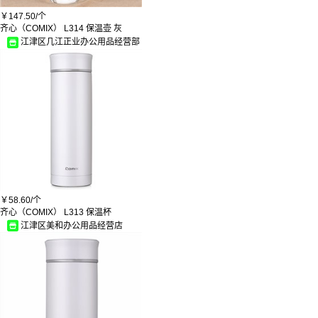
纳丽德
清扬/CLEAR
￥
147.50/
个
清风
齐心（COMIX） L314 保温壶 灰
通力达
江津区几江正业办公用品经营部
有美
白云清洁
光达
乐美雅/Luminarc
象印
华日
齐彩
乐扣乐扣
清风
华为
真彩
美乐
十月结晶
￥
58.60/
个
达豪
齐心（COMIX） L313 保温杯
清清美
江津区美和办公用品经营店
六神
太阳城/SUNCITY
日美/RIMEI
老爷车/LAOYECHE
博世/BOSCH
隆力奇
彩虹/RAINBOW
好来