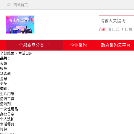

商城首页
|
齐彩
复印纸
打印机

全部商品分类
企业采购
政府采购云平台
全部结果
>
生活日用
品牌：
天姝
鲸鱼
华森葳
金号
更多
茶花
类别：
恒源祥
生活用纸
优优象
清洁工具
洁丽雅/grace
清洁剂
童才
一次性用品
罗莱
办公日杂
公牛/BULL
个人洗护
希诺
生活餐具
七彩童娃
箱包
美的/Midea