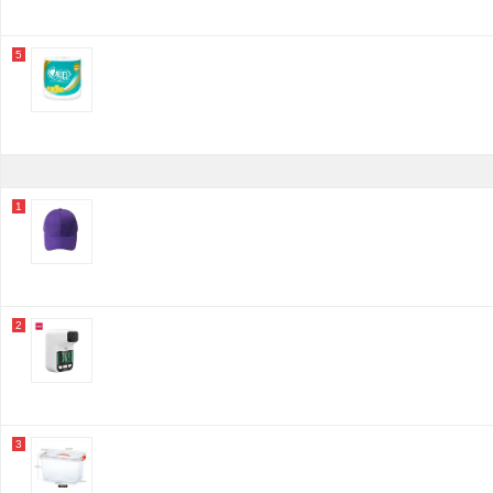
欧美达
洁柔/C&S
汰渍/Tide
5
科美特
AIDECAL
睿派
齐心
久量
梦乐
心相印/Mind Act Upon Mind
科勒
1
智庭
万消灵
稚娃
金隆兴/Glosen
倍思
鲤集
2
赛普
洁柔
虎牌
沃凯玛
水龟
苏泊尔/SUPOR
本乐
3
安迪
冠雅