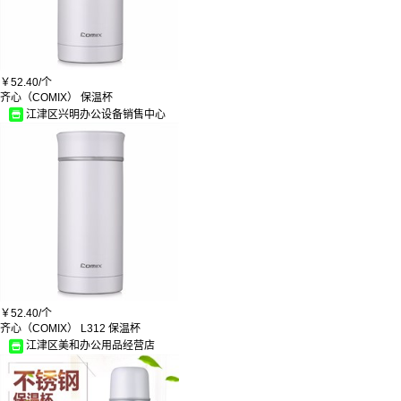
恒丰
海飞丝/Head & Shoulders
漫德莱
赛得
博洋家纺
￥
52.40/
个
新秀丽
齐心（COMIX） 保温杯
康宁
江津区兴明办公设备销售中心
佳一
迪茵/DIYIN
十八子作
欧洁
乐创
佳佰
贝瑟斯
子路
大疆
合口美
冷酸灵
重庆
家杰优品
￥
52.40/
个
优士
齐心（COMIX） L312 保温杯
小林寝饰
蒸蒸日上
江津区美和办公用品经营店
爱心助农
宝比
雅狮