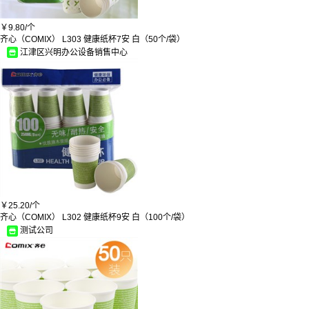
青叶水
春至
海基伦
￥
9.80/
个
保赐利
齐心（COMIX） L303 健康纸杯7安 白（50个/袋）
普瑞思顿
江津区兴明办公设备销售中心
健民
爱德
海斯迪克
金鹿
九州
科瑞德
春娟
美丽新
佛山照明
李字
蓝海
天艺
致嘉数码钢琴/ZHIJIA
￥
25.20/
个
GRAMPUS/虎鲸威尼
齐心（COMIX） L302 健康纸杯9安 白（100个/袋）
仁和
测试公司
河北
优创
永发/YONG FA
加加林
培乐迪
卡尔
海邦