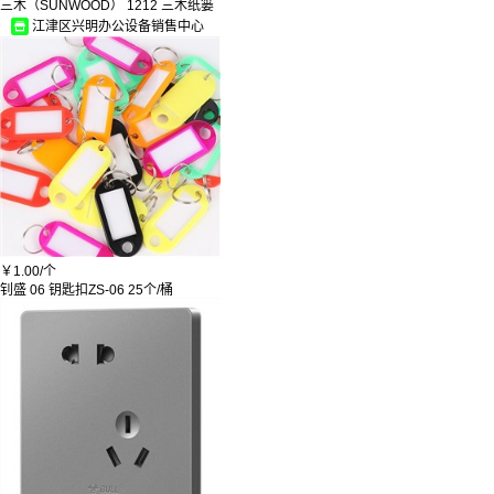
三木（SUNWOOD） 1212 三木纸篓
沣标
江津区兴明办公设备销售中心
滴露/Dettol
千寻
春风
厨防
科华
林晟
小博士
BAODLON
蒂登
金宇
悠泊
洋业
亿高
￥
1.00/
个
三美优佳
钊盛 06 钥匙扣ZS-06 25个/桶
向恒
启功
华瑞安
迪茵
SB
牧高笛
利康
广升
沪教
塔克艾维
曼国