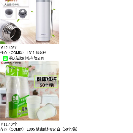
海康威视/HIKVISION
古城
得力
妙洁
苏泊尔
美丽雅
碧浪
超能
瑞家
洁能
￥
42.40/
个
神火
齐心（COMIX） L311 保温杯
可得优
重庆弦顺科技有限公司
奥妙
itc
云南白药/YUNNANBAIYAO
卡贝/cobbe
上海/Shanghai
杯具熊
金太阳
谜家
坚尔美
拜杰
伟杰
科士通
超霸/GP
￥
11.40/
个
双丰
齐心（COMIX） L305 健康纸杯8安 白（50个/袋）
宜洁