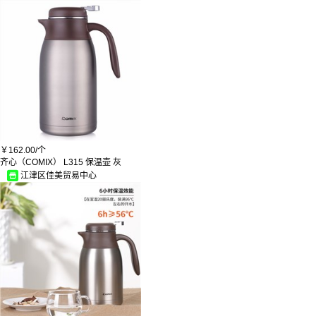
亿童
正点
蓝月亮
立白
青苹果
国产
雅诚德
外交官
星光
植尚
欣欣
DUOLUN
杰帝奇
￥
162.00/
个
力士/LUX
齐心（COMIX） L315 保温壶 灰
太弘
江津区佳美贸易中心
雅马哈/YAMAHA
亿源
雄恩
美家日记
英昌
科芸瑞
敦煌
欣图/xintu
万象
冰禹
奥匹