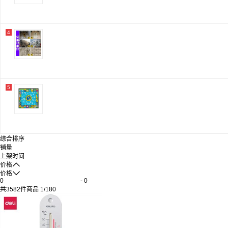
维达
伽威
蓝月亮/Blue moon
齐彩/Qicolor
4
白云
香山
膳魔师
富光
丝蕴
欧浪
5
海豚
六神/Liushen
茶花
培乐基
好媳妇
舒肤佳/safeguard
综合排序
洁丽雅
销量
晨光
上架时间
顺风

价格
优和

价格
华万洁
-
兰诗
共
3582
件商品
1
/
180
西伯氯霸
公牛
金隆兴
九阳/Joyoung
浩雅