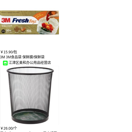
五星
鲸鱼/JY
炫灿
品胜
熙卓
京诺
美扬
顺心
BIOBASE
虎牌/TIGER
钻石
￥
15.90/
包
思锐
3M 3M食品袋 保鲜膜/保鲜袋
雷腾
江津区美和办公用品经营店
菲尼克斯/PHOENIX
松下/panasonic
佳洁士/CREST
瑞沃
宗贤
蒸百特
金标
狮城牌
圣阳
吉诺尔
斯图
龙力
ZF/肇丰
￥
26.00/
个
磐度