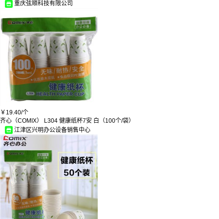
重庆弦顺科技有限公司
洁比世
巨奇
创发
黑人/DARLIE
三利
康巴丝
千久
比西特
希乐
禧天龙/Citylong
瑞丽达
大疆/DJI
恒通
￥
19.40/
个
AUCS
齐心（COMIX） L304 健康纸杯7安 白（100个/袋）
舒肤佳
江津区兴明办公设备销售中心
云蕾
警翼
警翼/Pe
亿丽佳
膳魔师/THERMOS
美度
金纯
金号
太力
三立
彩虹