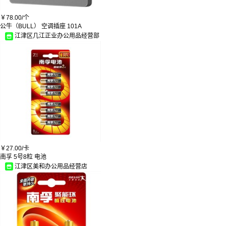
蓝天
金力/GINNIE
先科/SAST
￥
78.00/
个
希诺/Heenoor
公牛（BULL） 空调插座 101A
阿尔法
江津区几江正业办公用品经营部
净安
卡伊洁
美居客
优勤
梦柯达
辉柏嘉/Faber-castell
千祺
华洋/HUAYANG
千特
新明和牌
鑫安
金蝉
黑战狼
￥
27.00/
卡
诗云
南孚 5号8粒 电池
飞科/FLYCO
江津区美和办公用品经营店
迈舒美
清玺
伟鸿
暴龙/BOLON
康宝/Canbo
美泽
铭聚布艺/MINGJU