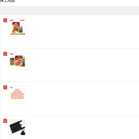
床上用品
齐心/Comix
科密/COMET
美厨
彩虹/rainbow tale
1
蓝旅
水星家纺/mercury
企普
老爷车
得力/deli
雕牌
斯威特
2
久良
万春和
晨光/M&G
心相印
追顺
梦乐玩具
3
南孚/NANFU
北英发水
天堂
榄菊/Lanju
四季君澜
嘉宇
4
飞利浦
超霸
恒丰/Hengfeng
飞科