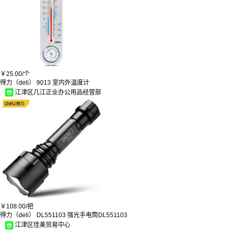
妙洁/magic
美丽雅/MARYYA
李宁/Lining
立白/Liby
奇美
珠江
庭好
安赛瑞
￥
25.00/
个
超威
得力（deli） 9013 室内外温度计
思宝/sibao
江津区几江正业办公用品经营部
绿联/Ugreen
大嘴猴
龙翔
威猛先生
汰渍
南孚
小米
亿尚达
科泰华
韵牌
康夫
南极人/nanJiren
捷宇
￥
108.00/
把
天隆
得力（deli） DL551103 强光手电筒DL551103
家鑫
江津区佳美贸易中心
永固