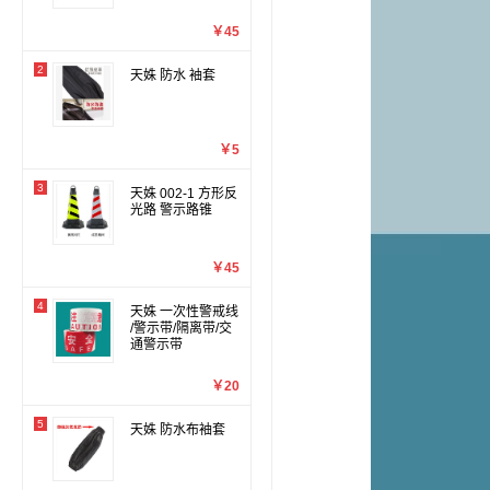
￥45
2
天姝 防水 袖套
￥5
3
天姝 002-1 方形反
光路 警示路锥
￥45
4
天姝 一次性警戒线
/警示带/隔离带/交
通警示带
￥20
5
天姝 防水布袖套