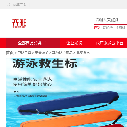

商城首页
|
齐彩
复印纸
打印机

全部商品分类
企业采购
政府采购云平台
首页
>
劳防工具
>
安全防护
>
其他防护用品
>
北英发水