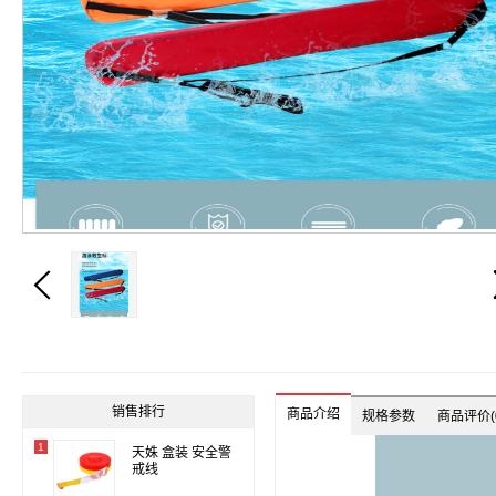

销售排行
商品介绍
规格参数
商品评价(0
1
天姝 盒装 安全警
戒线