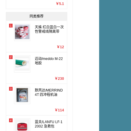
￥5.1
同类推荐
1
天姝 红白蓝白一次
性警戒线隔离带
￥12
2
迈动/meddo M-22
地胶
￥230
3
默芮达/MERRIND
4T 四冲程机油
￥114
4
蓝夫/LANFU LF-1
2002 急救包