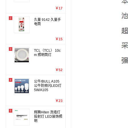
￥17
2
久量 9142 久量手
电筒
￥15
3
TCL（TCL） 10c
m 照明筒灯
￥52
4
公牛/BULL A105
公牛防频闪LED灯
5W/A105
￥23
5
辉腾Hiten 洗墙灯
投射灯 LED装饰照
明