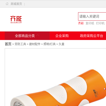

商城首页
|
齐彩
复印纸
打印机

全部商品分类
企业采购
政府采购云平台
首页
>
劳防工具
>
建材配件
>
照明/灯具
>
久量