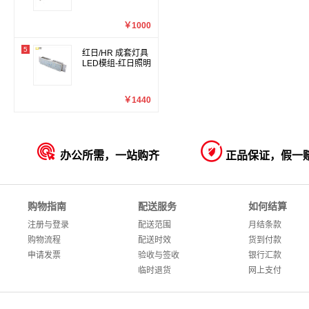
￥1000
5
红日/HR 成套灯具
LED模组-红日照明
￥1440


办公所需，一站购齐
正品保证，假一
购物指南
配送服务
如何结算
注册与登录
配送范围
月结条款
购物流程
配送时效
货到付款
申请发票
验收与签收
银行汇款
临时退货
网上支付