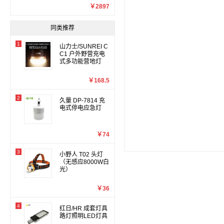
￥2897
同类推荐
1
山力士/SUNREI C
C1 户外野营充电
式多功能营地灯
￥168.5
2
久量 DP-7814 充
电式停电应急灯
￥74
3
小野人 T02 头灯
（无感应8000W白
光）
￥36
4
红日/HR 成套灯具
路灯照明LED灯具