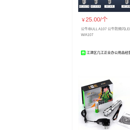
25.00/
个
￥
公牛/BULL A107 公牛防频闪L
W/A107
江津区几江正业办公用品经