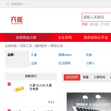

商城首页
|
齐彩
复印纸
打印机

全部商品分类
企业采购
政府采购云平台
全部结果
>
劳防工具
>
建材配件
>
照明/灯具
品牌：
久量
辉腾Hiten
天姝
企普
红日照明
小野人
开尔照明
长虹/CHANGHONG
优和
销售排行
综合排序
销量
上架时间
亚明
洋铭/datavideo
顺冠
1
久量 9121B 久量
安赛瑞
奇丽
手电筒
￥17
2