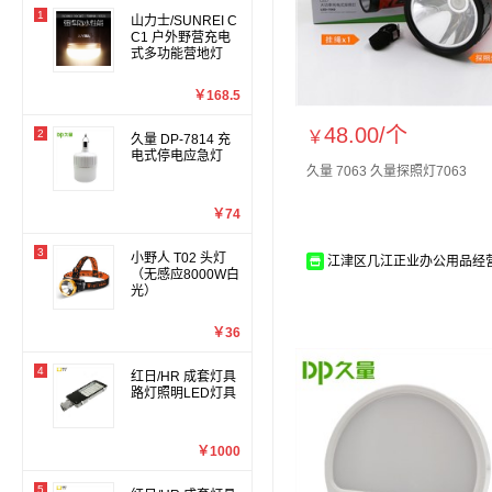
1
山力士/SUNREI C
C1 户外野营充电
式多功能营地灯
￥168.5
48.00/
个
2
￥
久量 DP-7814 充
电式停电应急灯
久量 7063 久量探照灯7063
￥74
3
小野人 T02 头灯
江津区几江正业办公用品经
（无感应8000W白
光）
￥36
4
红日/HR 成套灯具
路灯照明LED灯具
￥1000
5