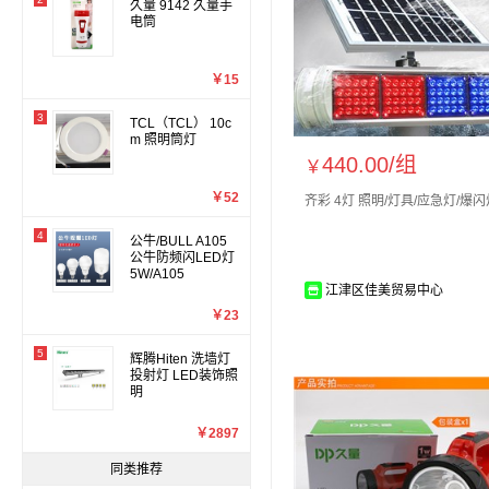
久量 9142 久量手
电筒
￥15
3
TCL（TCL） 10c
m 照明筒灯
440.00/
组
￥
￥52
齐彩 4灯 照明/灯具/应急灯/爆闪
4
公牛/BULL A105
公牛防频闪LED灯
5W/A105
江津区佳美贸易中心
￥23
5
辉腾Hiten 洗墙灯
投射灯 LED装饰照
明
￥2897
同类推荐