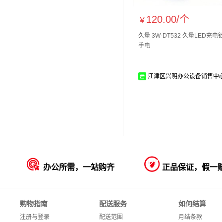
120.00/
个
￥
久量 3W-DT532 久量LED充
手电
江津区兴明办公设备销售中


办公所需，一站购齐
正品保证，假一
购物指南
配送服务
如何结算
注册与登录
配送范围
月结条款