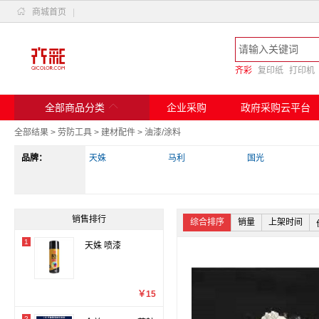

商城首页
|
齐彩
复印纸
打印机

全部商品分类
企业采购
政府采购云平台
全部结果
>
劳防工具
>
建材配件
>
油漆/涂料
品牌：
天姝
马利
国光
销售排行
综合排序
销量
上架时间
1
天姝 喷漆
￥15
2