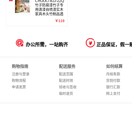
CHOOCI BJJ-ZZQ
竹子防腐漆竹子专
用清漆自喷漆实木
家具木头竹制品透
明木器漆光油
￥119


办公所需，一站购齐
正品保证，假一
购物指南
配送服务
如何结算
注册与登录
配送范围
月结条款
购物流程
配送时效
货到付款
申请发票
验收与签收
银行汇款
临时退货
网上支付