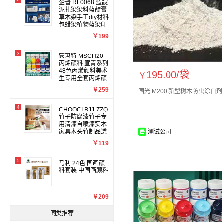
企普 RL0068 蓝靛
泥扎染染料蓝靛膏
草木染手工diy材料
包蜡染植物蓝染印
染免煮
￥199
3
蒙玛特 MSCH20
丙烯颜料 宣青系列
48色丙烯颜料美术
195.00/
袋
￥
生专用全套丙烯颜
料套装 100ml
￥259
国光 M200 新型树木防虫涂白剂
4
CHOOCI BJJ-ZZQ
竹子防腐漆竹子专
用清漆自喷漆实木
家具木头竹制品透
测试公司
明木器漆光油
￥119
5
马利 24色 国画颜
料套装 中国画颜料
￥209
同类推荐