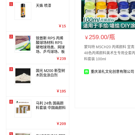
1
天姝 喷漆
￥15
259.00/
瓶
2
￥
锐普斯 RPS 丙烯
酸球场材料 RPS
蒙玛特 MSCH20 丙烯颜料 宣
硬地球场类、网球
场、乒乓球场、板
48色丙烯颜料美术生专用全套
球场丙烯酸涂料
￥239
料套装 100ml
3
国光 M200 新型树
重庆渝礼文化创意有限公司
木防虫涂白剂
￥195
4
马利 24色 国画颜
料套装 中国画颜料
￥209
5