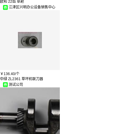
欧和 22齿 草耙
世达/SATA
江津区兴明办公设备销售中心
沱雨
和创
美亚迪
农宝
金正
方威
YD
健安
新界
驭舵
洁冠
赛拓/SANTO
奥本
语塑
￥
136.40/
个
威恒
中绿 ZL2361 草坪机联刀器
花潮
测试公司