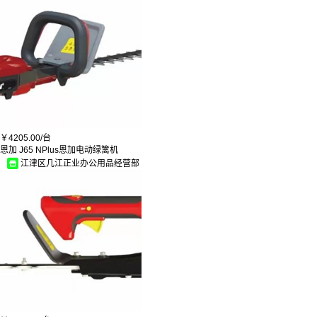
￥
4205.00/
台
恩加 J65 NPlus恩加电动绿篱机
江津区几江正业办公用品经营部