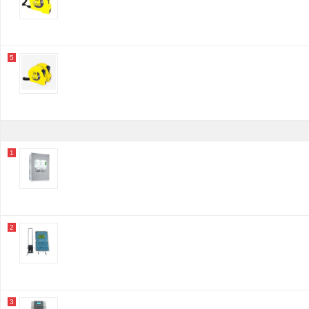
奥丁
冰禹
龟兔牌
腾驰
四季沐歌
5
钢花
国产
得力
晨光
永固
宏达
霍尼韦尔/Honeywell
齐彩/Qicolor
1
聚远
百达慕尚
科芸瑞
深达威
梅花
林晟
2
良田
新越昌晖
本田
本田/HONDA
格力/GREE
东海瑞普
沃柯雷克
3