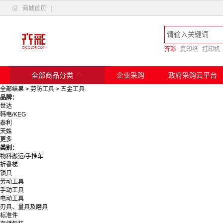

商城首页
|
齐彩
复印纸
打印机

全部商品分类
企业采购
政府采购云平台
全部结果
>
劳防工具
>
五金工具
品牌：
世达
韩电/KEG
泰利
天姝
更多
欧玛/Oleo-Mac
类别：
德力西
物料搬运/手推车
可得优
折叠梯
长城
锁具
得力/deli
劳动工具
鲸鱼
手动工具
兴虎
电动工具
中绿
刃具、量具及磨具
恩加
标准件
爱丽斯