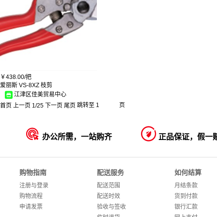
￥
438.00/
把
爱丽斯 VS-8XZ 枝剪
江津区佳美贸易中心
首页
上一页
1
/
25
下一页
尾页
跳转至
页


办公所需，一站购齐
正品保证，假一
购物指南
配送服务
如何结算
注册与登录
配送范围
月结条款
购物流程
配送时效
货到付款
申请发票
验收与签收
银行汇款