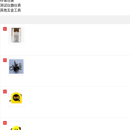
存储包装
格力博
测试仪器仪表
博克斯
其他五金工具
企普
玥玛
正泰/CHNT
万庆
1
海康威视/HIKVISION
凌丰
梦乐玩具
梦乐
欧和
斯蒂尔/STIHL
华森葳
2
洪湖
齐心/Comix
顺和
东消
弘工
兆为
3
夔牛科技
绿林
大艺
宝钢
伟星
东成
4
金水城
炫灿