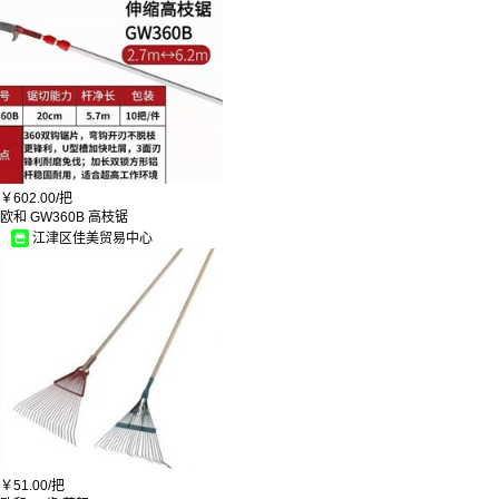
会军
雅马哈
小米
天福
齐彩
骆驼
连和
华川
精胜
欧蒙
因特
￥
602.00/
把
德施曼
欧和 GW360B 高枝锯
拓为
江津区佳美贸易中心
创联
凯鼎
剑邦
得力
雅高
雅斯盾
亚明
麦邦
卓尔
英辉 INVUI
DUOLUN
本乐
龙工叉车
￥
51.00/
把
坚盾